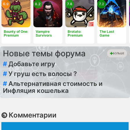
6.9
8.2
7.8
7.2
Bounty of One:
Vampire
Brotato:
The Last
Premium
Survivors
Premium
Game
Новые темы форума
БОЛЬШЕ
#
Добавьте игру
#
У груш есть волосы ?
#
Альтернативная стоимость и
Инфляция кошелька
Комментарии