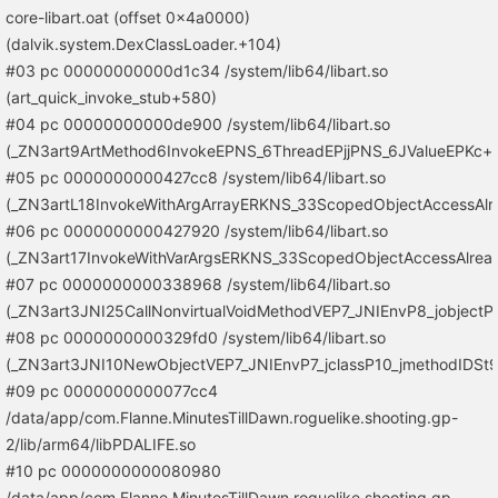
core-libart.oat (offset 0x4a0000)
(dalvik.system.DexClassLoader.+104)
#03 pc 00000000000d1c34 /system/lib64/libart.so
(art_quick_invoke_stub+580)
#04 pc 00000000000de900 /system/lib64/libart.so
(_ZN3art9ArtMethod6InvokeEPNS_6ThreadEPjjPNS_6JValueEPKc+
#05 pc 0000000000427cc8 /system/lib64/libart.so
(_ZN3artL18InvokeWithArgArrayERKNS_33ScopedObjectAccessAl
#06 pc 0000000000427920 /system/lib64/libart.so
(_ZN3art17InvokeWithVarArgsERKNS_33ScopedObjectAccessAlread
#07 pc 0000000000338968 /system/lib64/libart.so
(_ZN3art3JNI25CallNonvirtualVoidMethodVEP7_JNIEnvP8_jobjectP7_
#08 pc 0000000000329fd0 /system/lib64/libart.so
(_ZN3art3JNI10NewObjectVEP7_JNIEnvP7_jclassP10_jmethodIDSt9_
#09 pc 0000000000077cc4
/data/app/com.Flanne.MinutesTillDawn.roguelike.shooting.gp-
2/lib/arm64/libPDALIFE.so
#10 pc 0000000000080980
/data/app/com.Flanne.MinutesTillDawn.roguelike.shooting.gp-