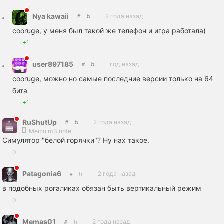
Nya kawaii
2 года назад
cooruge, у меня был такой же телефон и игра работала)
+1
user897185
год назад
cooruge, можно но самые последние версии только на 64
бита
+1
RuShutUp
2 года назад
Meizu m3 note
Симулятор "белой горячки"? Ну нах такое.
0
Patagonia6
2 года назад
в подобных рогаликах обязан быть вертикальный режим
0
Memas01
2 года назад