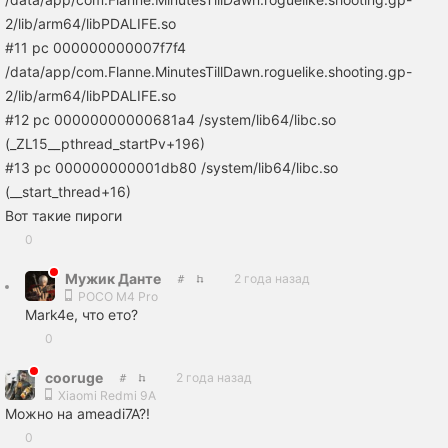
2/lib/arm64/libPDALIFE.so
#11 pc 000000000007f7f4
/data/app/com.Flanne.MinutesTillDawn.roguelike.shooting.gp-
2/lib/arm64/libPDALIFE.so
#12 pc 00000000000681a4 /system/lib64/libc.so
(_ZL15__pthread_startPv+196)
#13 pc 000000000001db80 /system/lib64/libc.so
(__start_thread+16)
Вот такие пироги
0
Мужик Данте
2 года назад
POCO M4 Pro
Mark4e, что ето?
0
cooruge
2 года назад
Xiaomi Redmi 9A
Можно на ameadi7A?!
0