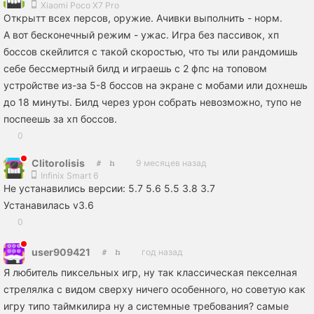
Xiaomi Poco X7 Pro
Открытт всех персов, оружие. Ачивки выполнить - норм.
А вот бесконечный режим - ужас. Игра без пассивок, хп
боссов скейлится с такой скоростью, что ты или рандомишь
себе бессмертный билд и играешь с 2 фпс на топовом
устройстве из-за 5-8 боссов на экране с мобами или дохнешь
до 18 минуты. Билд через урон собрать невозможно, тупо не
поспеешь за хп боссов.
0
Clitorolisis
9 месяцев назад
Infinix Smart 6
Не устанавились версии: 5.7 5.6 5.5 3.8 3.7
Устанавилась v3.6
0
user909421
год назад
Я любитель пиксельных игр, ну так классическая пекселная
стрелялка с видом сверху ничего особенного, но советую как
игру типо таймкилира ну а системные требования? самые