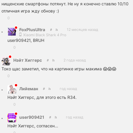
нищенские смартфоны потянут. Не ну я конечно ставлю 10/10
отличная игра жду обнову :)
0
FoxPlusUltra
12 месяцев назад
Xiaomi Black Shark 4 Pro
user909421, BRUH
0
Нэйт Хиггерс
2 года назад
Токо щас заметил, что на картинке игры макима 😱😱😱
0
Лийеман
год назад
Нэйт Хиггерс, для этого есть R34.
0
user909421
год назад
Нэйт Хиггерс, согласен...
0