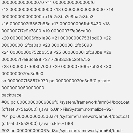
0000000000000070 x11 00000000000000f6
x12 0000000000003000 x13 0000000000000000 x14
000000000000000c x15 2e8ba2e8ba2e8ba3
x16 0000007f6857b86c x17 000000006fbb8430 x18
0000007f7e9e7800 x19 0000007f7e96ca00
x20 000000006fbb1a98 x21 000000007531bd08 x22
0000000012fca0a0 x23 0000000012fb5090
x24 00000000752bb558 x25 0000000012fca0b8 x26
0000007f7e96ca98 x27 72883c88c2bfa752
x28 0000007f688b7000 x29 0000007f6857bb38 x30
0000000070c3d6e0
sp 0000007f6857b970 pc 0000000070c3d6f0 pstate
0000000060000000
backtrace:
#00 pc 00000000006086f0 /system/framework/arm64/boot.oat
(offset 0x5a2000) (java.io.UnixFileSystem.normalize+92)
#01 pc 00000000005d0a74 /system/framework/arm64/boot.oat
(offset 0x5a2000) (java.io.File.+160)
#02 pc 000000000067ad8c /system/framework/arm64/boot-