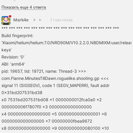
Показать еще 4 ответа
Mark4e
2 года назад
*** *** *** *** *** *** *** *** *** *** *** *** *** *** *** ***
Build fingerprint:
'Xiaomi/helium/helium:7.0/NRD90M/V10.2.2.0.NBDMIXM:user/releas
keys'
Revision: '0'
ABI: 'arm64'
pid: 19657, tid: 19721, name: Thread-3 >>>
com.Flanne.MinutesTillDawn.roguelike.shooting.gp <<<
signal 11 (SIGSEGV), code 1 (SEGV_MAPERR), fault addr
0x31bd207531bd38
x0 7531bd207531bd08 x1 0000000012fca0a0 x2
000000006f7807f0 x3 0000000000000000
x4 0000000000000000 x5 0000000000000001 x6
0000000000000000 x7 00000000fbea9672
x8 0000000000000000 x9 0000000000080100 x10