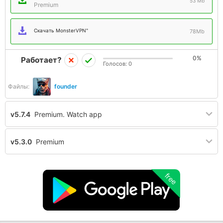
53 Mb
Premium
Скачать MonsterVPN"
78Mb
0%
Работает?
Голосов:
0
Файлы:
founder
v5.7.4
Premium. Watch app
v5.3.0
Premium
free