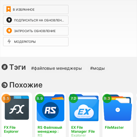
В ИЗБРАННОЕ
ПОДПИСАТЬСЯ НА ОБНОВЛЕНИЯ
ЗАПРОСИТЬ ОБНОВЛЕНИЕ
МОДЕРАТОРЫ
Тэги
#файловые менеджеры
#моды
Похожие
5.5
8.9
7.2
9.3
FX File
RS Файловый
EX File
FileMaster
Explorer
менеджер :
Manager :File
RS
Explorer