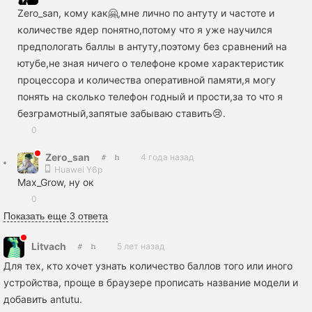
Zero_san, кому как🤗,мне лично по антуту и частоте и
количестве ядер понятно,потому что я уже научился
предпологать баллы в антуту,поэтому без сравнений на
ютубе,не зная ничего о телефоне кроме характеристик
процессора и количества оперативной памяти,я могу
понять на сколько телефон годный и прости,за то что я
безграмотный,запятые забываю ставить😢.
0
Zero_san
4 года назад
Huawei Y6p
Max_Grow, ну ок
0
Показать еще 3 ответа
Litvach
5 лет назад
Для тех, кто хочет узнать количество баллов того или иного
устройства, проще в браузере прописать название модели и
добавить antutu.