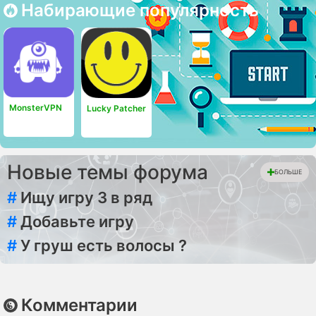
Набирающие популярность
MonsterVPN
Lucky Patcher
Новые темы форума
БОЛЬШЕ
#
Ищу игру 3 в ряд
#
Добавьте игру
#
У груш есть волосы ?
Комментарии