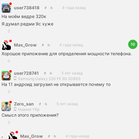
user738418
4 года назад
На моём ведре 320к
Я думал редми 9с хуже
0
10
Max_Grow
4 года назад
Хорошое приложение для определения мощности телефона.
0
user728741
5 лет назад
Samsung Galaxy S20 FE 5G SD865
На 11 андроид загрузил не открывается почему то
0
Zero_san
5 лет назад
Huawei Y6p
Смысл этого приложения?
0
Max_Grow
4 года назад