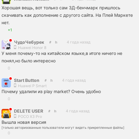
Хорошая вещь, вот только сам 3Д-бенчмарк пришлось
скачивать как дополнение с другого сайта. На Плей Маркете
нет.
+1
ЧудоЧебурек
4 года назад
Huawei Honor 8
У меня почему-то на китайском языке,в итоге ничего не
понял,но было интересно
0
Start Button
4 года назад
Huawei P Smart
Почему удалили из play market? Очень удобно
0
DELETE USER
4 года назад
POCO X3 Pro
Вышла новая версия
[только авторизованные пользователи могут видеть прикрепленные файлы]
0