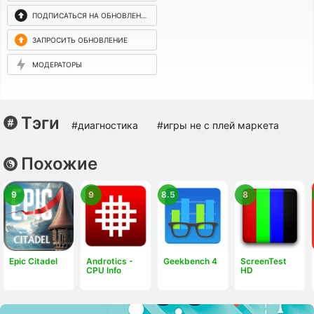
ПОДПИСАТЬСЯ НА ОБНОВЛЕНИЯ
ЗАПРОСИТЬ ОБНОВЛЕНИЕ
МОДЕРАТОРЫ
Тэги
#диагностика
#игры не с плей маркета
Похожие
9
9
8.5
8
Epic Citadel
Androtics -
Geekbench 4
ScreenTest
CPU Info
HD