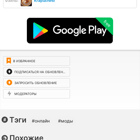
Файлы:
Krapuchino
free
В ИЗБРАННОЕ
ПОДПИСАТЬСЯ НА ОБНОВЛЕНИЯ
ЗАПРОСИТЬ ОБНОВЛЕНИЕ
МОДЕРАТОРЫ
Тэги
#онлайн
#моды
Похожие