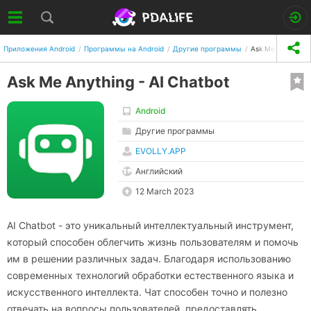
Приложения Android
Программы на Android
Другие программы
Ask Me Anything 
Ask Me Anything - AI Chatbot
Android
Другие программы
EVOLLY.APP
Английский
12 March 2023
AI Chatbot - это уникальный интеллектуальный инструмент,
который способен облегчить жизнь пользователям и помочь
им в решении различных задач. Благодаря использованию
современных технологий обработки естественного языка и
искусственного интеллекта. Чат способен точно и полезно
отвечать на вопросы пользователей, предоставлять