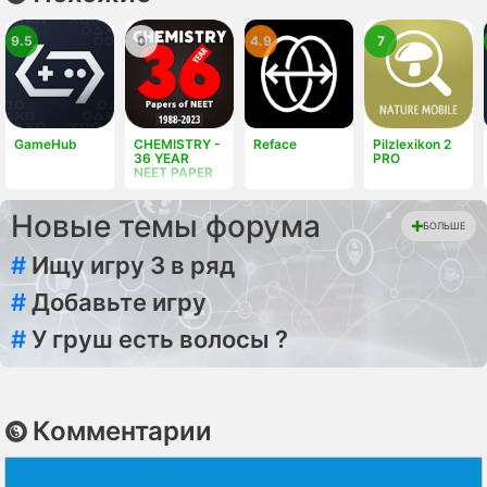
9.5
0
4.9
7
GameHub
CHEMISTRY -
Reface
Pilzlexikon 2
36 YEAR
PRO
NEET PAPER
Новые темы форума
БОЛЬШЕ
#
Ищу игру 3 в ряд
#
Добавьте игру
#
У груш есть волосы ?
Комментарии