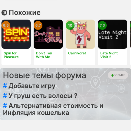
Похожие
6.5
6.7
10
7.3
Spin for
Don't Toy
Carnivore!
Late Night
Pleasure
With Me
Visit 2
Новые темы форума
БОЛЬШЕ
#
Добавьте игру
#
У груш есть волосы ?
#
Альтернативная стоимость и
Инфляция кошелька