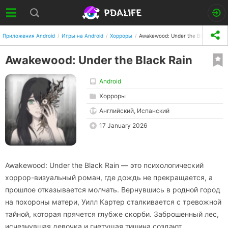
Приложения Android
Игры на Android
Хорроры
Awakewood: Under the Black Rain
Awakewood: Under the Black Rain
Android
Хорроры
Английский, Испанский
17 January 2026
Awakewood: Under the Black Rain — это психологический
хоррор-визуальный роман, где дождь не прекращается, а
прошлое отказывается молчать. Вернувшись в родной город
на похороны матери, Уилл Картер сталкивается с тревожной
тайной, которая прячется глубже скорби. Заброшенный лес,
исчезнувшая девочка и гнетущая тишина создают