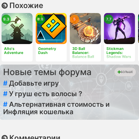
Похожие
9.3
8.8
5
7.7
Alto's
Geometry
3D Ball
Stickman
Adventure
Dash
Balancer:
Legends:
Balance Ball
Shadow Wars
Новые темы форума
БОЛЬШЕ
#
Добавьте игру
#
У груш есть волосы ?
#
Альтернативная стоимость и
Инфляция кошелька
Комментарии