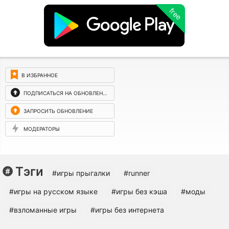
free
В ИЗБРАННОЕ
ПОДПИСАТЬСЯ НА ОБНОВЛЕНИЯ
ЗАПРОСИТЬ ОБНОВЛЕНИЕ
МОДЕРАТОРЫ
Тэги
#игры прыгалки
#runner
#игры на русском языке
#игры без кэша
#моды
#взломанные игры
#игры без интернета