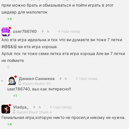
пряи можно брать и обмазываться и пойти играть в этот
шедевр для малолеток
+4
user786740
4 года назад
Ало ета игра идеальна и пох что ви думаете ви тоже 7 летки
#@$&🤬 ви ета игра хороша
Aptuk пох ти тоже семи летка ета игра хороша Але ви 7 летки
не поймете
0
Даниил Санников
2 года назад
Xiaomi Redmi 9C
user786740, вьо как янтяресно!!
+1
Vladya_
4 года назад
Xiaomi Black Shark 4
Гениальная игра,которую никто не просил,и никому не нужна.
+4