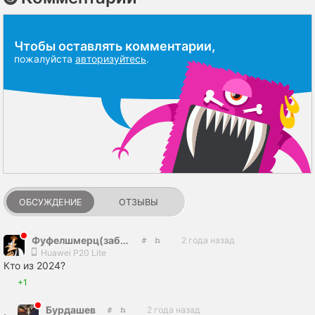
Чтобы оставлять комментарии,
пожалуйста
авторизуйтесь
.
ОБСУЖДЕНИЕ
ОТЗЫВЫ
Фуфелшмерц(заброшенный акк)
2 года назад
Huawei P20 Lite
Кто из 2024?
+1
Бурдашев
2 года назад