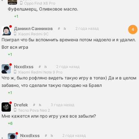
Oppo Find X6 Pro
Фуфелшмерц, Оливковое масло.
+1
Даниил Санников
2 года назад
4
Xiaomi Redmi 9C
Поиграл что бы вспомнить времена потом надоело и я удалил.
Вот вся игра
+1
Nxxdlxss
2 года назад
Xiaomi Redmi Note 9 Pro
Что ж, было рофляно видеть такую игру в топах) Да и в целом
забавно, что сделали такую пародию на Бравл
+1
Drefek
3 года назад
Tecno Pova Neo 2
Мне кажется или про игру уже все забыли?
+6
Nxxdlxss
2 года назад