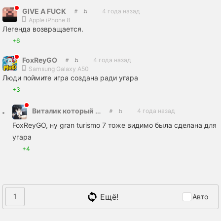
GIVE A FUCK
4 года назад
Apple iPhone 8
Легенда возвращается.
+6
FoxReyGO
4 года назад
Samsung Galaxy A50
Люди поймите игра создана ради угара
+3
Виталик который один такой на планете
4 года назад
FoxReyGO, ну gran turismo 7 тоже видимо была сделана для
угара
+4
Ещё!
1
Авто