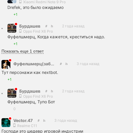
Xiaomi Redmi Note 9 Pro
Drefek, это было ожидаемо
+1
Бурдашев
2 года назад
Oppo Find X6 Pro
Фуфелшмерц, Когда кажется, креститься надо.
+1
Показать еще 1 ответ
Фуфелшмерц(заброшенный акк)
3 года назад
Тут персонажи как nextbot.
+1
Бурдашев
2 года назад
Oppo Find X6 Pro
Фуфелшмерц, Тупо Бот
0
Vector.47
3 года назад
Realme C11
Господи это шедевр игровой индустрии