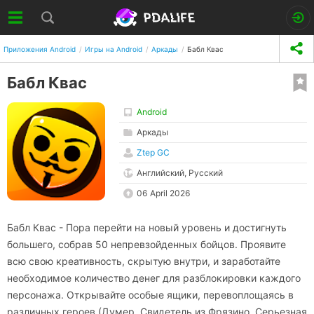
Приложения Android
Игры на Android
Аркады
Бабл Квас
Бабл Квас
Android
Аркады
Ztep GC
Английский, Русский
06 April 2026
Бабл Квас - Пора перейти на новый уровень и достигнуть
большего, собрав 50 непревзойденных бойцов. Проявите
всю свою креативность, скрытую внутри, и заработайте
необходимое количество денег для разблокировки каждого
персонажа. Открывайте особые ящики, перевоплощаясь в
различных героев (Думер, Свидетель из Фрязино, Серьезная