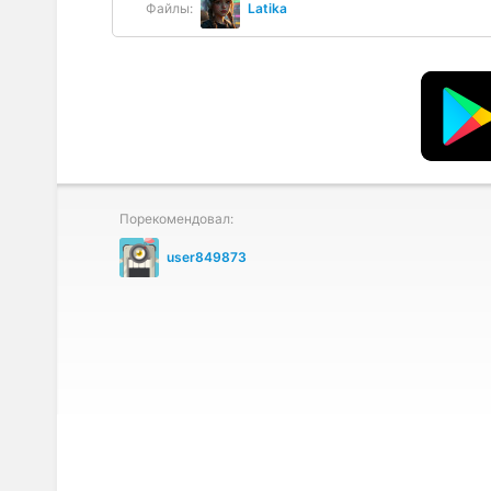
Файлы:
Latika
Порекомендовал:
user849873