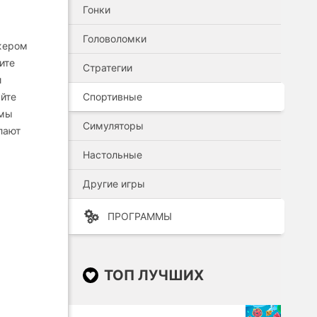
Гонки
Головоломки
джером
ите
Стратегии
и
уйте
Спортивные
имы
Симуляторы
лают
Настольные
Другие игры
ПРОГРАММЫ
ТОП ЛУЧШИХ