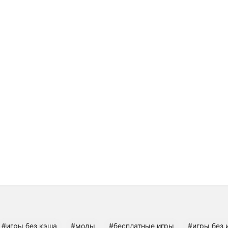
#игры без кэша
#моды
#бесплатные игры
#игры без 