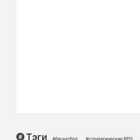
Тэги
#баскетбол
#cтратегические RPG