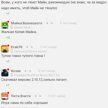
Всем, у кого не тянет Майн, рекомендую (не знаю, че за ведро
надо иметь, чтоб Майн не тянуло)
+1
Майка Вазовского
6 лет назад
Xiaomi Mi A1
Жалкая Копия Майна.
+2
Erek76
7 лет назад
Samsung Galaxy Axiom
Тупое говно тупого говна !
+1
Козак
8 лет назад
Prestigio MultiPad Muze 5021 3G
Скачивал версию 2.10.12,сильно лагает.
+1
Пити Вчити
8 лет назад
Игра сама по себе хорошая