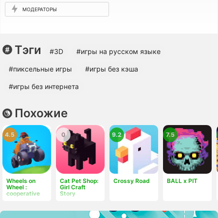
МОДЕРАТОРЫ
Тэги
#3D
#игры на русском языке
#пиксельные игры
#игры без кэша
#игры без интернета
Похожие
4.5
0
9.2
7.5
Wheels on
Cat Pet Shop:
Crossy Road
BALL x PIT
Wheel :
Girl Craft
cooperative
Story