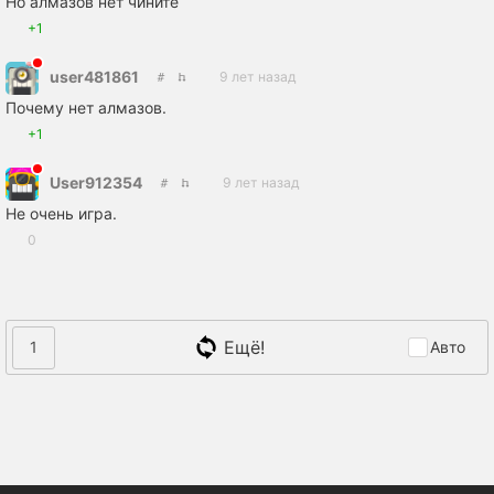
Но алмазов нет чините
+1
user481861
9 лет назад
Почему нет алмазов.
+1
User912354
9 лет назад
Не очень игра.
0
Ещё!
1
Авто