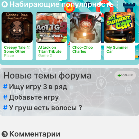
Набирающие популярность
Attack on
Choo-Choo
My Summer
Creepy Tale 4:
Titan Tribute
Charles
Car
Some Other
Game 2
Place
Новые темы форума
БОЛЬШЕ
#
Ищу игру 3 в ряд
#
Добавьте игру
#
У груш есть волосы ?
Комментарии