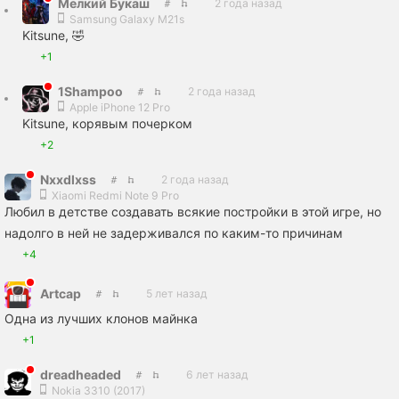
Мелкий Букаш
2 года назад
Samsung Galaxy M21s
Kitsunе, 🤣
+1
1Shampoo
2 года назад
Apple iPhone 12 Pro
Kitsunе, корявым почерком
+2
Nxxdlxss
2 года назад
Xiaomi Redmi Note 9 Pro
Любил в детстве создавать всякие постройки в этой игре, но
надолго в ней не задерживался по каким-то причинам
+4
Artcap
5 лет назад
Одна из лучших клонов майнка
+1
dreadheaded
6 лет назад
Nokia 3310 (2017)