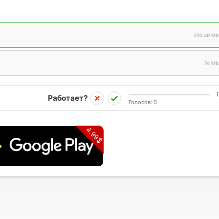
200.49 Mb
74 Mb
Работает?
Голосов:
0
4.99$