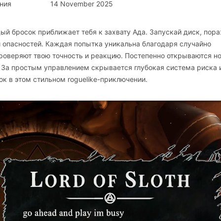
ния
14 November 2025
ый бросок приближает тебя к захвату Ада. Запускай диск, пор
и опасностей. Каждая попытка уникальна благодаря случайно
роверяют твою точность и реакцию. Постепенно открываются н
 За простым управлением скрывается глубокая система риска 
к в этом стильном roguelike-приключении.