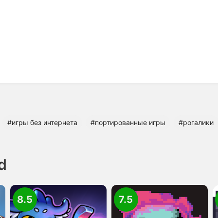
#игры без интернета
#портированные игры
#рогалики
d
8.5
7.5