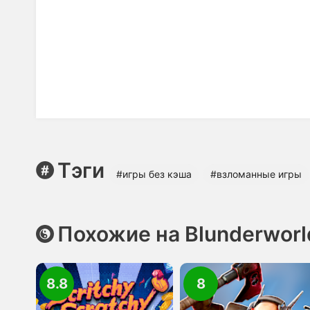
Тэги
#игры без кэша
#взломанные игры
Похожие на Blunderworl
8.8
8