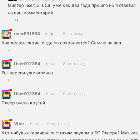
Мистер user531658, уже как два года прошло но я ответил
на ваш комментарий
+1
user531658
8 лет назад
Как делать скрин, и где он сохраняется? Сам не нашел.
0
User912354
8 лет назад
Full версии уже отлично.
0
User912354
9 лет назад
Плеер очень крутой.
0
Vitar
9 лет назад
Кто-нибудь сталкивался с тихим звуком в БС Плеере? Музыка