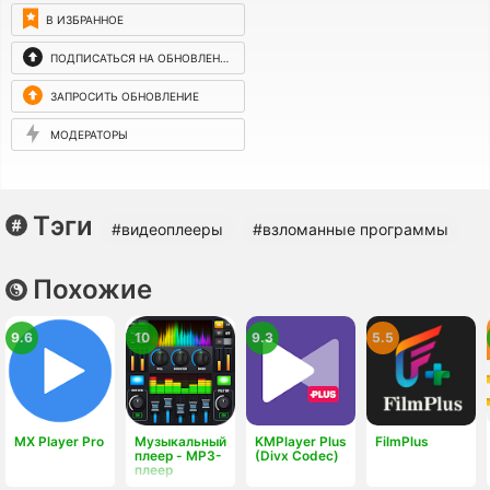
В ИЗБРАННОЕ
ПОДПИСАТЬСЯ НА ОБНОВЛЕНИЯ
ЗАПРОСИТЬ ОБНОВЛЕНИЕ
МОДЕРАТОРЫ
Тэги
#видеоплееры
#взломанные программы
Похожие
9.6
10
9.3
5.5
MX Player Pro
Музыкальный
KMPlayer Plus
FilmPlus
плеер - MP3-
(Divx Codec)
плеер