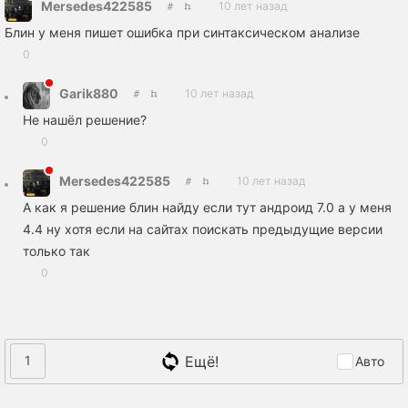
Mersedes422585
10 лет назад
Блин у меня пишет ошибка при синтаксическом анализе
0
Garik880
10 лет назад
Не нашёл решение?
0
Mersedes422585
10 лет назад
А как я решение блин найду если тут андроид 7.0 а у меня
4.4 ну хотя если на сайтах поискать предыдущие версии
только так
0
Ещё!
1
Авто