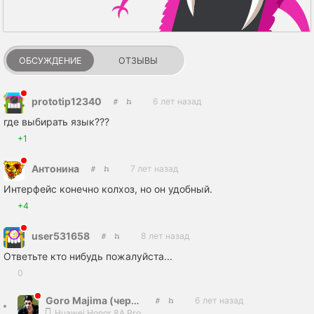
ОБСУЖДЕНИЕ
ОТЗЫВЫ
prototip12340
6 лет назад
где выбирать язык???
+1
Антонина
7 лет назад
Интерфейс конечно колхоз, но он удобный.
+4
user531658
8 лет назад
Ответьте кто нибудь пожалуйста...
0
Goro Majima (червь)
6 лет назад
Huawei Honor 8A Pro