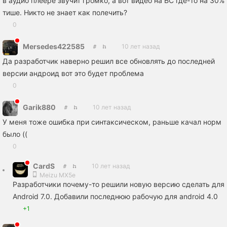
в аудио плеере звучит громко, а вот видео на БС где-то на 30%
тише. Никто не знает как полечить?
0
Mersedes422585
10 лет назад
Да разработчик наверно решил все обновлять до последней
версии андроид вот это будет проблема
0
Garik880
10 лет назад
У меня тоже ошибка при синтаксическом, раньше качал норм
было ((
0
CardS
10 лет назад
Meizu MX5e
Разработчики почему-то решили новую версию сделать для
Android 7.0. Добавили последнюю рабочую для android 4.0
+1