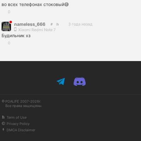
во всех телефонах стоковый😅
0
nameless_666
3 года назад
Xiaomi Redmi Note 7
Будильник хз
0
PDALIFE 2007-2026г.
Все права защищены.
Term of Use
Privacy Policy
DMCA Disclaimer