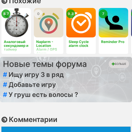
Похожие
8.7
0
9.3
7
Аналоговый
Naplarm -
Sleep Cycle
Reminder Pro
секундомер и
Location
alarm clock
таймер
Alarm / GPS
Alarm
Новые темы форума
БОЛЬШЕ
#
Ищу игру 3 в ряд
#
Добавьте игру
#
У груш есть волосы ?
Комментарии