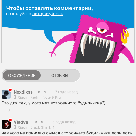
Чтобы оставлять комментарии,
пожалуйста
авторизуйтесь
.
ОБСУЖДЕНИЕ
ОТЗЫВЫ
Nxxdlxss
2 года назад
Xiaomi Redmi Note 9 Pro
Это для тех, у кого нет встроенного будильника?)
0
Vladya_
3 года назад
Xiaomi Black Shark 4
немного не понимаю смысл стороннего будильника,если есть