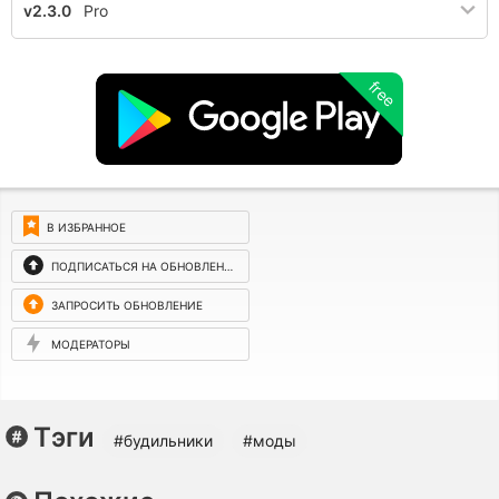
v2.3.0
Pro
free
В ИЗБРАННОЕ
ПОДПИСАТЬСЯ НА ОБНОВЛЕНИЯ
ЗАПРОСИТЬ ОБНОВЛЕНИЕ
МОДЕРАТОРЫ
Тэги
#будильники
#моды