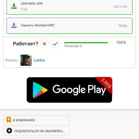
СКАЧАТЬ APK
138.13 Mb
Full
Скачать MonsterVPN"
78Mb
100%
Работает?
Голосов:
2
Файлы:
Latika
3.99$
В ИЗБРАННОЕ
ПОДПИСАТЬСЯ НА ОБНОВЛЕНИЯ