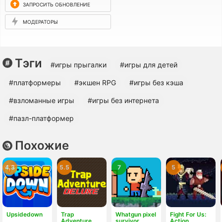
ЗАПРОСИТЬ ОБНОВЛЕНИЕ
МОДЕРАТОРЫ
Тэги
#игры прыгалки
#игры для детей
#платформеры
#экшен RPG
#игры без кэша
#взломанные игры
#игры без интернета
#пазл-платформер
Похожие
4.3
5.5
7
5
Upsidedown
Trap
Whatgun pixel
Fight For Us:
Adventure
survivor
Action