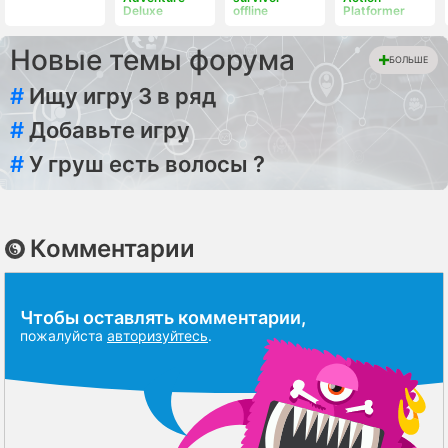
Deluxe
offline
Platformer
Новые темы форума
БОЛЬШЕ
#
Ищу игру 3 в ряд
#
Добавьте игру
#
У груш есть волосы ?
Комментарии
Чтобы оставлять комментарии,
пожалуйста
авторизуйтесь
.