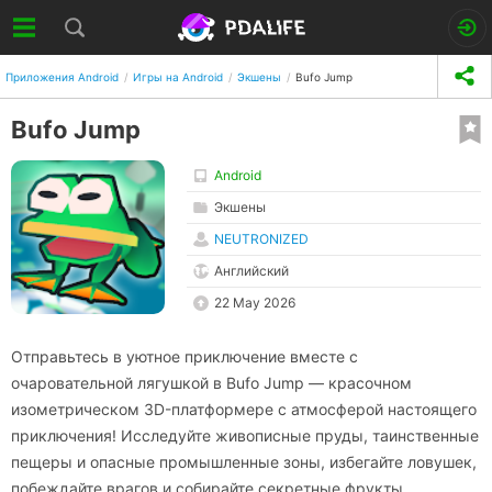
Приложения Android
Игры на Android
Экшены
Bufo Jump
Bufo Jump
Android
Экшены
NEUTRONIZED
Английский
22 May 2026
Отправьтесь в уютное приключение вместе с
очаровательной лягушкой в Bufo Jump — красочном
изометрическом 3D-платформере с атмосферой настоящего
приключения! Исследуйте живописные пруды, таинственные
пещеры и опасные промышленные зоны, избегайте ловушек,
побеждайте врагов и собирайте секретные фрукты,