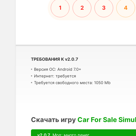
1
2
3
4
ТРЕБОВАНИЯ К
v
2.0.7
Версия ОС: Android 7.0+
Интернет: требуется
Требуется свободного места: 1050 Mb
Скачать игру
Car For Sale Simu
v2.0.7
Мод: много денег