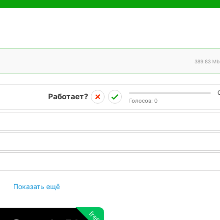
389.83 Mb
Работает?
Голосов:
0
Показать ещё
free