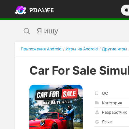
Приложения Android
Игры на Android
Другие игры
Car For Sale Simu
ОС
Категория
Разработчик
Язык