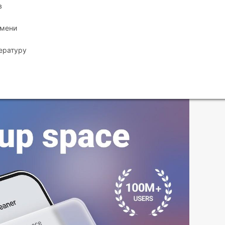
в
емени
ературу