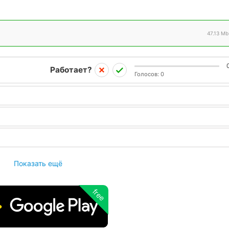
47.13 Mb
Работает?
Голосов:
0
Показать ещё
free