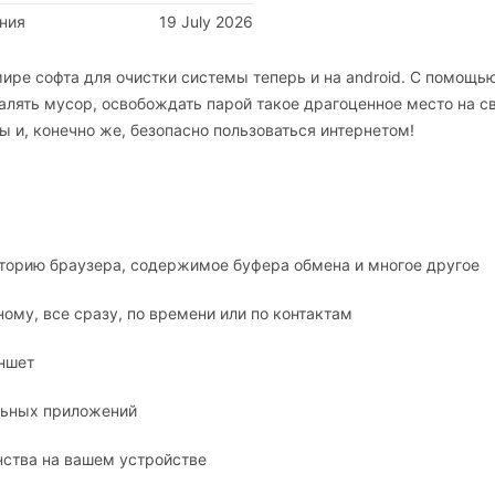
ния
19 July 2026
мире софта для очистки системы теперь и на android. С помощь
алять мусор, освобождать парой такое драгоценное место на с
ы и, конечно же, безопасно пользоваться интернетом!
сторию браузера, содержимое буфера обмена и многое другое
ому, все сразу, по времени или по контактам
аншет
льных приложений
нства на вашем устройстве