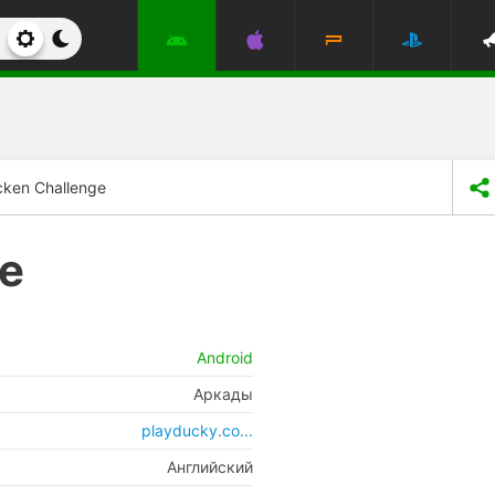
cken Challenge
ge
Android
Аркады
playducky.co...
Английский