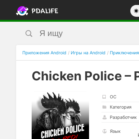
Приложения Android
Игры на Android
Приключения
Chicken Police – P
ОС
Категория
Разработчик
Язык