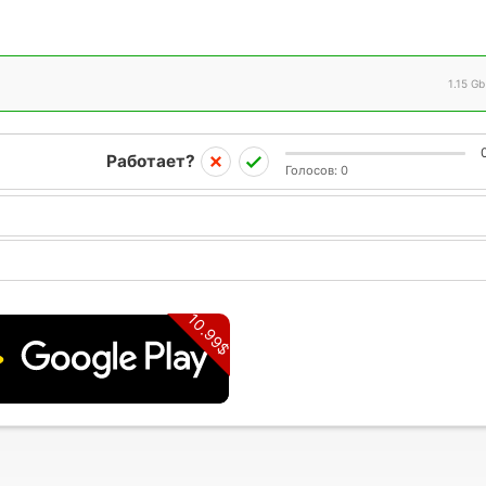
1.15 Gb
Работает?
Голосов:
0
10.99$