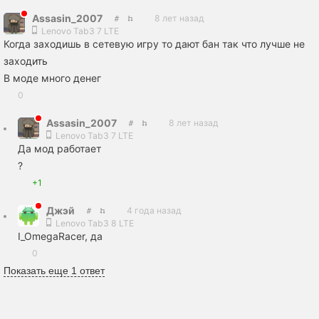
Assasin_2007
8 лет назад
Lenovo Tab3 7 LTE
Когда заходишь в сетевую игру то дают бан так что лучше не
заходить
В моде много денег
0
Assasin_2007
8 лет назад
Lenovo Tab3 7 LTE
Да мод работает
?
+1
Джэй
4 года назад
Lenovo Tab3 8 LTE
I_OmegaRacer, да
0
Показать еще 1 ответ