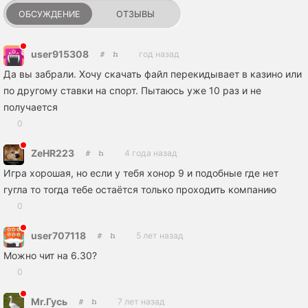
ОБСУЖДЕНИЕ
ОТЗЫВЫ
user915308
год назад
Да вы забрали. Хочу скачать файл перекидывает в казино или
по другому ставки на спорт. Пытаюсь уже 10 раз и не
получается
0
ZeHR223
4 года назад
Игра хорошая, но если у тебя хонор 9 и подобные где нет
гугла то тогда тебе остаётся только проходить компанию
0
user707118
5 лет назад
Можно чит на 6.30?
0
Mr.Гусь
7 лет назад