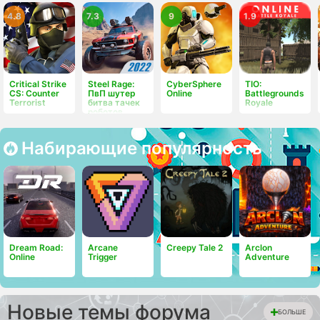
4.8
7.3
9
1.9
Critical Strike
Steel Rage:
CyberSphere
TIO:
CS: Counter
ПвП шутер
Online
Battlegrounds
Terrorist
битва тачек
Royale
роботов
Набирающие популярность
Dream Road:
Arcane
Creepy Tale 2
Arclon
Online
Trigger
Adventure
Новые темы форума
БОЛЬШЕ