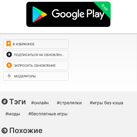
free
В ИЗБРАННОЕ
ПОДПИСАТЬСЯ НА ОБНОВЛЕНИЯ
ЗАПРОСИТЬ ОБНОВЛЕНИЕ
МОДЕРАТОРЫ
Тэги
#онлайн
#стрелялки
#игры без кэша
#моды
#бесплатные игры
Похожие