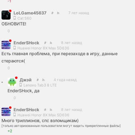
-1
LoLGame45637
7 лет назад
Cat S60
ОБНОВИТЕ!
0
EnderSHock
8 лет назад
Huawei Honor 8X Max SD636
Есть главная проблема, при перезаходе в игру, данные
стераются(
0
Джэй
4 года назад
Lenovo Tab3 8 LTE
EnderSHock, да
0
EnderSHock
8 лет назад
Huawei Honor 8X Max SD636
Много триллионов, спс взломщикам)
[только авторизованные пользователи могут видеть прикрепленные файлы]
+2