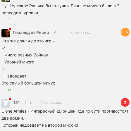
Ну...Ну такое.Раньше было лучше.Раньше можно было в 2
проходить уровни.
0
6.5
Геральд из Ривии
7 лет назад
Что же дошли до это игры...
+:
- много разных Войнов
- Уровней много
-:
- Надоедает
Это самый большой минус
+1
2
131
7 лет назад
Clone Armies - Интересный 2D экшен, где по сути противостоят
две армии.
Который надоедает на второй миссии