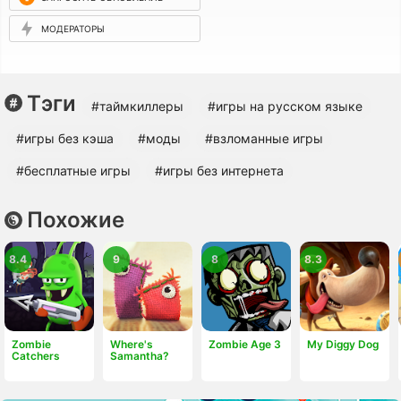
МОДЕРАТОРЫ
Тэги
#таймкиллеры
#игры на русском языке
#игры без кэша
#моды
#взломанные игры
#бесплатные игры
#игры без интернета
Похожие
8.4
9
8
8.3
Zombie
Where's
Zombie Age 3
My Diggy Dog
Catchers
Samantha?