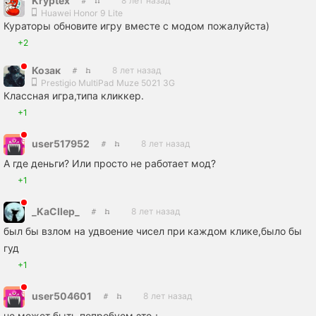
Kryptex
8 лет назад
Huawei Honor 9 Lite
Кураторы обновите игру вместе с модом пожалуйста)
+2
Козак
8 лет назад
Prestigio MultiPad Muze 5021 3G
Классная игра,типа кликкер.
+1
user517952
8 лет назад
А где деньги? Или просто не работает мод?
+1
_KaCIIep_
8 лет назад
был бы взлом на удвоение чисел при каждом клике,было бы
гуд
+1
user504601
8 лет назад
не может быть попробуем это：