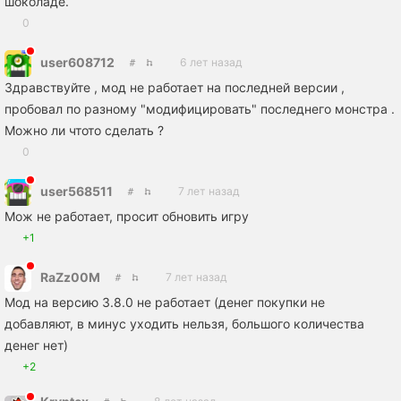
шоколаде.
0
user608712
6 лет назад
Здравствуйте , мод не работает на последней версии ,
пробовал по разному "модифицировать" последнего монстра .
Можно ли чтото сделать ?
0
user568511
7 лет назад
Мож не работает, просит обновить игру
+1
RaZz00M
7 лет назад
Мод на версию 3.8.0 не работает (денег покупки не
добавляют, в минус уходить нельзя, большого количества
денег нет)
+2