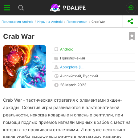
Приложения Android
Игры на Android
Приключения
Crab War
Crab War
Android
Приключения
Appxplore (i...
Английский, Русский
28 March 2023
Crab War - тактическая стратегия с элементами экшен-
аркады. События игры развиваются в альтернативной
реальности, некогда коварные и опасные рептилии, при
помощи подлых приемов изгнали мирных крабов с мест на
которых те проживали столетиями. И вот уже несколько
веков крабы вынуждены ютится в подземных пещерах,