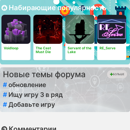
Набирающие популярность
Voidloop
The Cast
Servant of the
RE_Serve
Must Die
Lake
Новые темы форума
БОЛЬШЕ
#
обновление
#
Ищу игру 3 в ряд
#
Добавьте игру
Комментарии