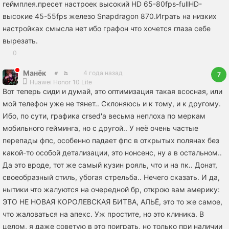
геймплея.пресет настроек высокий HD 65-80fps-fullHD-
высокие 45-55fps железо Snapdragon 870.Играть на низких
настройках смысла нет ибо графон что хочется глаза себе
вырезать.
0
Манёк
4 года назад
7
Huawei Honor 10 Lite
Вот теперь сиди и думай, это оптимизация такая всосная, или
мой телефон уже не тянет.. Склоняюсь и к тому, и к другому.
Ибо, по сути, графика crsed'а весьма неплоха по меркам
мобильного гейминга, но с другой.. У неё очень частые
перепады фпс, особенно падает фпс в открытых полянах без
какой-то особой детализации, это нонсенс, ну а в остальном..
Да это вроде, тот же самый кузин рояль, что и на пк.. Донат,
своеобразный стиль, убогая стрельба.. Нечего сказать. И да,
нытики что жалуются на очередной бр, открою вам америку:
ЭТО НЕ НОВАЯ КОРОЛЕВСКАЯ БИТВА, АЛЬЁ, это то же самое,
что жаловаться на апекс. Уж простите, но это клиника. В
целом, я даже советую в это поиграть, но только при наличии