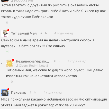
POCO X3 Pro
Хотел залететь с друзьями по рофлить а оказалось чтобы
играть в тиме надо отыграть либо 3 катки либо 9 килов ну нах
такое чудо лучше Пабг скачаю
0
Тот самый Чел
4 года назад
Сейчас бы в наше время не делать настройки кнопок в
шутерах...в батл роялях !!! Это сильно...
+1
Незалежна Українська Преса: ПРОСВІТА
4 года назад
Xiaomi Redmi Note 8
Тот самый Чел, welcome to gaijin's world blyadt. Они давно
известны как ненавистники человечества
0
Пуховик
4 года назад
Игра прикольная касаемо мобильной версии )Но оптимизация
убогая .мой гаджет в руках горит после 20 минут