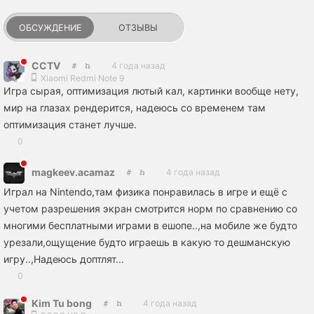
ОБСУЖДЕНИЕ
ОТЗЫВЫ
CCTV
4 года назад
Xiaomi Redmi Note 9
Игра сырая, оптимизация лютый кал, картинки вообще нету,
мир на глазах рендерится, надеюсь со временем там
оптимизация станет лучше.
0
magkeev.acamaz
4 года назад
Играл на Nintendo,там физика понравилась в игре и ещё с
учетом разрешения экран смотрится норм по сравнению со
многими бесплатными играми в ешопе..,на мобиле же будто
урезали,ощущение будто играешь в какую то дешманскую
игру..,Надеюсь доптлят...
0
Kim Tu bong
4 года назад