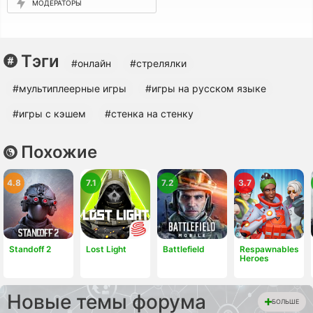
МОДЕРАТОРЫ
Тэги
#онлайн
#стрелялки
#мультиплеерные игры
#игры на русском языке
#игры с кэшем
#стенка на стенку
Похожие
4.8
7.1
7.2
3.7
Standoff 2
Lost Light
Battlefield
Respawnables
Heroes
Новые темы форума
БОЛЬШЕ