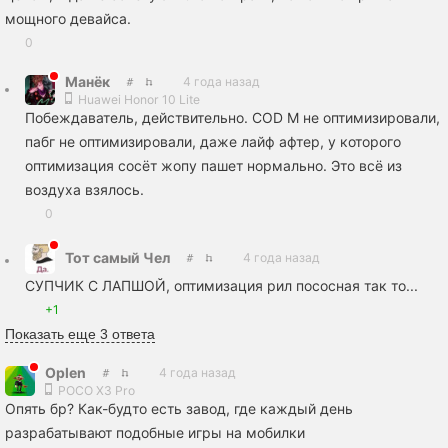
мощного девайса.
0
Манёк
4 года назад
Huawei Honor 10 Lite
Побеждаватель, действительно. COD M не оптимизировали,
пабг не оптимизировали, даже лайф афтер, у которого
оптимизация сосёт жопу пашет нормально. Это всё из
воздуха взялось.
0
Тот самый Чел
4 года назад
СУПЧИК С ЛАПШОЙ, оптимизация рил пососная так то...
+1
Показать еще 3 ответа
Oplen
4 года назад
POCO X3 Pro
Опять бр? Как-будто есть завод, где каждый день
разрабатывают подобные игры на мобилки