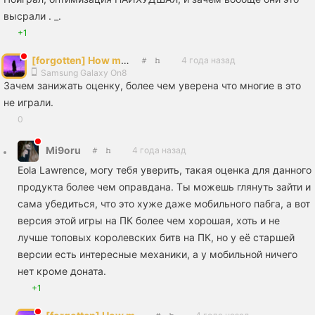
высрали . _.
+1
[forgotten] How much is your life worth
4 года назад
Samsung Galaxy On8
Зачем занижать оценку, более чем уверена что многие в это
не играли.
0
Mi9oru
4 года назад
Eola Lawrence, могу тебя уверить, такая оценка для данного
продукта более чем оправдана. Ты можешь глянуть зайти и
сама убедиться, что это хуже даже мобильного пабга, а вот
версия этой игры на ПК более чем хорошая, хоть и не
лучше топовых королевских битв на ПК, но у её старшей
версии есть интересные механики, а у мобильной ничего
нет кроме доната.
+1