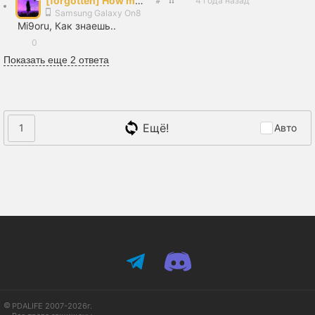
[forgotten] How much is your life worth
4 года назад
Samsung Galaxy On8
Mi9oru, Как знаешь..
0
Показать еще 2 ответа
Ещё!
1
Авто
PDALIFE 2007-2026г.