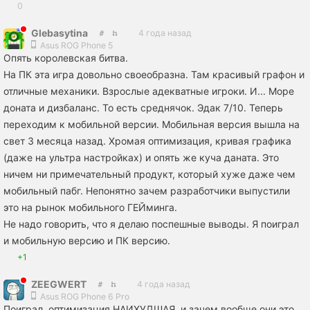
0
Glebasytina
4 года назад
Asus ROG Phone 5
Опять королевская битва.
На ПК эта игра довольно своеобразна. Там красивый графон и
отличные механики. Взрослые адекватные игроки. И... Море
доната и дизбаланс. То есть среднячок. Эдак 7/10. Теперь
переходим к мобильной версии. Мобильная версия вышла на
свет 3 месяца назад. Хромая оптимизация, кривая графика
(даже на ультра настройках) и опять же куча даната. Это
ничем ни примечательный продукт, который хуже даже чем
мобильный пабг. Непонятно зачем разработчики выпустили
это на рынок мобильного ГЕЙминга.
Не надо говорить, что я делаю поспешные выводы. Я поиграл
и мобильную версию и ПК версию.
+1
ZEEGWERT
4 года назад
Asus ROG Phone 6 Pro
Поиграл, оптимизация НАИХУДШАЯ, и зачем вообще они это