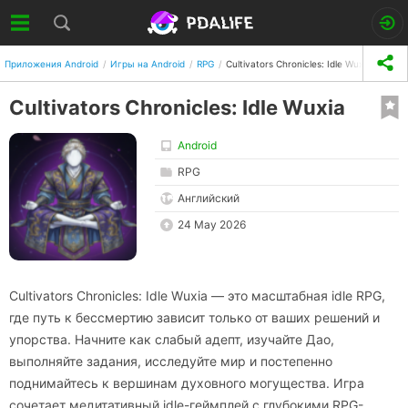
Приложения Android
Игры на Android
RPG
Cultivators Chronicles: Idle Wuxia
Cultivators Chronicles: Idle Wuxia
Android
RPG
Английский
24 May 2026
Cultivators Chronicles: Idle Wuxia — это масштабная idle RPG,
где путь к бессмертию зависит только от ваших решений и
упорства. Начните как слабый адепт, изучайте Дао,
выполняйте задания, исследуйте мир и постепенно
поднимайтесь к вершинам духовного могущества. Игра
сочетает медитативный idle-геймплей с глубокими RPG-