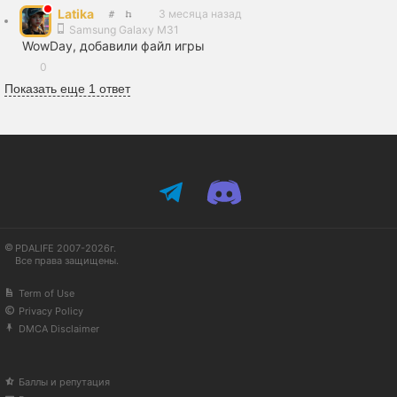
Latika
3 месяца назад
Samsung Galaxy M31
WowDay, добавили файл игры
0
Показать еще 1 ответ
PDALIFE 2007-2026г.
Все права защищены.
Term of Use
Privacy Policy
DMCA Disclaimer
Баллы и репутация