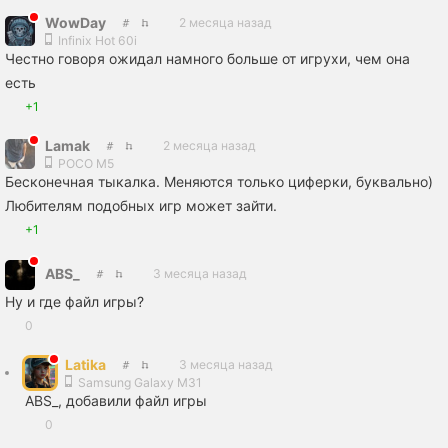
WowDay
2 месяца назад
Infinix Hot 60i
Честно говоря ожидал намного больше от игрухи, чем она
есть
+1
Lamak
2 месяца назад
POCO M5
Бесконечная тыкалка. Меняются только циферки, буквально)
Любителям подобных игр может зайти.
+1
ABS_
3 месяца назад
Ну и где файл игры?
0
Latika
3 месяца назад
Samsung Galaxy M31
ABS_, добавили файл игры
0