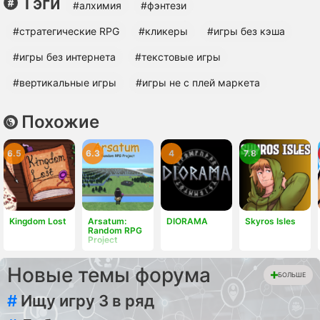
Тэги
#алхимия
#фэнтези
#cтратегические RPG
#кликеры
#игры без кэша
#игры без интернета
#текстовые игры
#вертикальные игры
#игры не с плей маркета
Похожие
6.5
6.3
4
7.8
Kingdom Lost
Arsatum:
DIORAMA
Skyros Isles
Random RPG
Project
Новые темы форума
БОЛЬШЕ
#
Ищу игру 3 в ряд