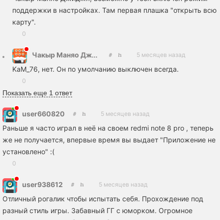
поддержки в настройках. Там первая плашка "открыть всю
карту".
0
Чакыр Маняо Джиджя
5 месяцев назад
KaM_76, нет. Он по умолчанию выключен всегда.
0
Показать еще 1 ответ
user660820
5 месяцев назад
Раньше я часто играл в неё на своем redmi note 8 pro , теперь
же не получается, впервые время вы выдает "Приложение не
установлено" :(
0
user938612
5 месяцев назад
Отличный рогалик чтобы испытать себя. Прохождение под
разный стиль игры. Забавный ГГ с юморком. Огромное