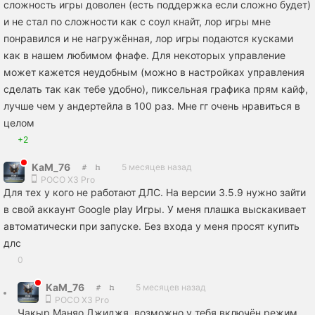
сложность игры доволен (есть поддержка если сложно будет)
и не стал по сложности как с соул кнайт, лор игры мне
понравился и не нагружённая, лор игры подаются кусками
как в нашем любимом фнафе. Для некоторых управление
может кажется неудобным (можно в настройках управления
сделать так как тебе удобно), пиксельная графика прям кайф,
лучше чем у андертейла в 100 раз. Мне гг очень нравиться в
целом
+2
KaM_76
5 месяцев назад
POCO X3 Pro
Для тех у кого не работают ДЛС. На версии 3.5.9 нужно зайти
в свой аккаунт Google play Игры. У меня плашка выскакивает
автоматически при запуске. Без входа у меня просят купить
длс
0
KaM_76
5 месяцев назад
POCO X3 Pro
Чакыр Маняо Джиджя, возможно у тебя включён режим