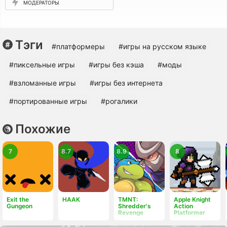
МОДЕРАТОРЫ
Тэги
#платформеры
#игры на русском языке
#пиксельные игры
#игры без кэша
#моды
#взломанные игры
#игры без интернета
#портированные игры
#рогалики
Похожие
7
8.7
8.9
8
Exit the
HAAK
TMNT:
Apple Knight
Gungeon
Shredder's
Action
Revenge
Platformer