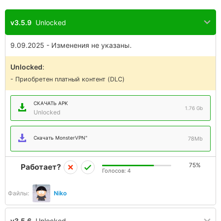
v3.5.9
Unlocked
9.09.2025 - Изменения не указаны.
Unlocked
:
- Приобретен платный контент (DLC)
СКАЧАТЬ APK
1.76 Gb
Unlocked
Скачать MonsterVPN"
78Mb
75%
Работает?
Голосов:
4
Файлы:
Niko
v3.5.6
Unlocked