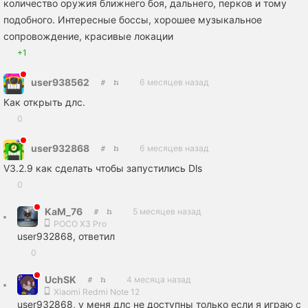
количество оружия ближнего боя, дальнего, перков и тому
подобного. Интересные боссы, хорошее музыкальное
сопровождение, красивые локации
+1
user938562
6 месяцев назад
Как открыть длс.
0
user932868
6 месяцев назад
V3.2.9 как сделать чтобы запустились Dls
0
KaM_76
5 месяцев назад
POCO X3 Pro
user932868, ответил
0
UchSK
4 месяца назад
Xiaomi Redmi Note 12
user932868, у меня длс не доступны только если я играю с