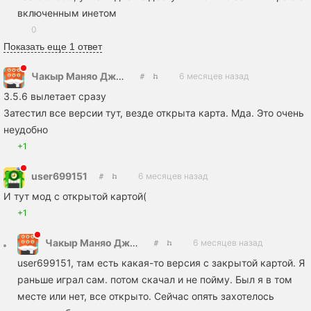
включенным инетом
0
Показать еще 1 ответ
Чакыр Маняо Джиджя
6 месяцев назад
3.5.6 вылетает сразу
Затестил все версии тут, везде открыта карта. Мда. Это очень
неудобно
+1
user699151
6 месяцев назад
И тут мод с открытой картой(
+1
Чакыр Маняо Джиджя
6 месяцев назад
user699151, там есть какая-то версия с закрытой картой. Я
раньше играл сам. потом скачал и не пойму. Был я в том
месте или нет, все открыто. Сейчас опять захотелось