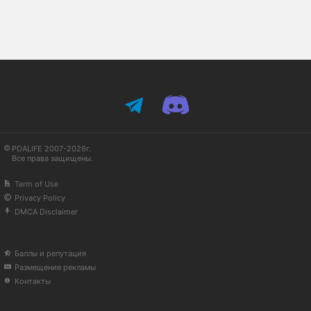
PDALIFE 2007-2026г.
Все права защищены.
Term of Use
Privacy Policy
DMCA Disclaimer
Баллы и репутация
Размещение рекламы
Контакты
Available in English