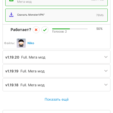
Мега мод
Скачать MonsterVPN"
78Mb
50%
Работает?
Голосов:
2
Файлы:
Niko
v1.19.20
Full. Мега мод
v1.19.19
Full. Мега мод
v1.19.18
Full. Мега мод
Показать ещё