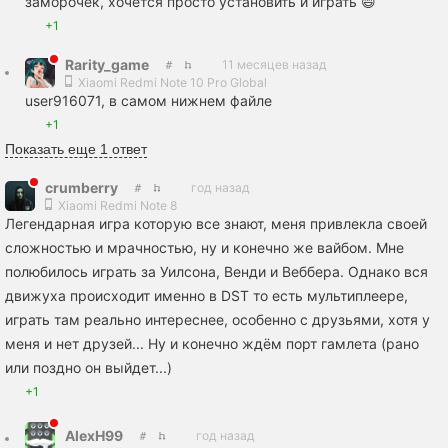
заморочек, хочется просто установить и играть 😄
+1
Rarity_game
11 месяцев назад
Xiaomi Redmi Note 10 Pro Global
user916071, в самом нижнем файле
+1
Показать еще 1 ответ
crumberry
год назад
Xiaomi Redmi Note 8
Легендарная игра которую все знают, меня привлекла своей
сложностью и мрачностью, ну и конечно же вайбом. Мне
полюбилось играть за Уилсона, Венди и Веббера. Однако вся
движуха происходит именно в DST то есть мультиплеере,
играть там реально интереснее, особенно с друзьями, хотя у
меня и нет друзей... Ну и конечно ждём порт гамлета (рано
или поздно он выйдет...)
+1
AlexH99
год назад