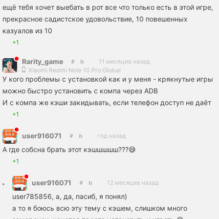
ещё тебя хочет выебать в рот все что только есть в этой игре,
прекрасное садистское удовольствие, 10 повешенных
казуалов из 10
+1
Rarity_game
11 месяцев назад
Xiaomi Redmi Note 10 Pro Global
У кого проблемы с установкой как и у меня - крякнутые игры
можно быстро установить с компа через ADB
И с компа же кэши закидывать, если телефон доступ не даёт
+1
user916071
год назад
А где собсна брать этот кэшшшшш???😅
+1
user916071
12 месяцев назад
user785856, а, да, пасиб, я понял)
а то я боюсь всю эту тему с кэшем, слишком много