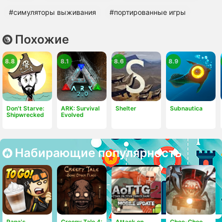
#симуляторы выживания
#портированные игры
Похожие
8.8
8.1
8.6
8.9
Don't Starve:
ARK: Survival
Shelter
Subnautica
Shipwrecked
Evolved
Набирающие популярность
Papa's
Attack on
Choo-Choo
Creepy Tale 4: