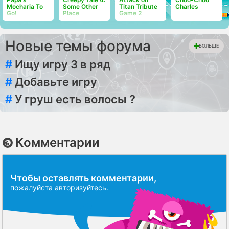
Mocharia To
Titan Tribute
Charles
Some Other
Go!
Game 2
Place
Новые темы форума
БОЛЬШЕ
#
Ищу игру 3 в ряд
#
Добавьте игру
#
У груш есть волосы ?
Комментарии
Чтобы оставлять комментарии,
пожалуйста
авторизуйтесь
.