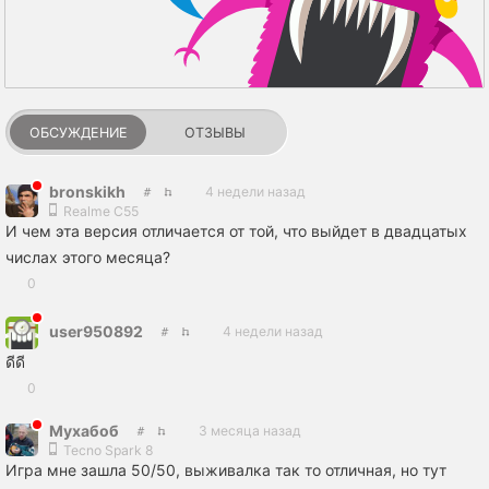
ОБСУЖДЕНИЕ
ОТЗЫВЫ
bronskikh
4 недели назад
Realme C55
И чем эта версия отличается от той, что выйдет в двадцатых
числах этого месяца?
0
user950892
4 недели назад
ดีดี
0
Мухабоб
3 месяца назад
Tecno Spark 8
Игра мне зашла 50/50, выживалка так то отличная, но тут