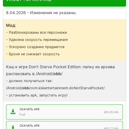
8.04.2026 - Изменения не указаны.
Мод
:
- Разблокированы все персонажи
- Удвоена скорость перемещения
- Ускорено создание предметов
- Броня не снижает скорость
Кэш к игре Don't Starve Pocket Edition: папку из архива
распаковать в /Android/
obb
/
- должно получиться так:
/Android/
obb
/com.kleientertainment.doNotStarvePocket/
- установить apk, запустить игру!
СКАЧАТЬ APK
465.85 Mb
Full
СКАЧАТЬ APK
465.77 Mb