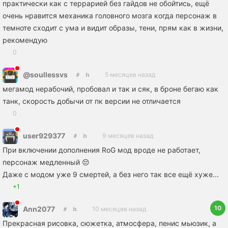
практически как с террарией без гайдов не обойтись, ещё
очень нравится механика головного мозга когда персонаж в
темноте сходит с ума и видит образы, тени, прям как в жизни,
рекомендую
0
@soullessvs
5 месяцев назад
мегамод нерабочий, пробовал и так и сяк, в броне бегаю как
танк, скорость добычи от пк версии не отличается
0
user929377
9 месяцев назад
При включении дополнения RoG мод вроде не работает,
персонаж медленный 😔
Даже с модом уже 9 смертей, а без него так все ещё хуже...
+1
10
Ann2077
10 месяцев назад
Прекрасная рисовка, сюжетка, атмосфера, пенис мьюзик, а