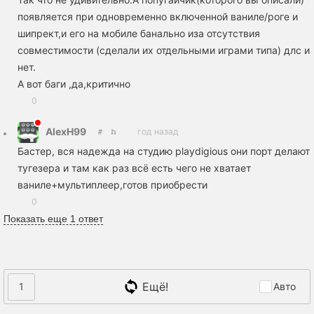
появляется при одновременно включенной ваниле/роге и
шипрект,и его на мобиле банально иза отсутствия
совместимости (сделали их отдельными играми типа) длс и
нет.
А вот баги ,да,критично
0
AlexH99
год назад
Бастер, вся надежда на студию playdigious они порт делают
тугезера и там как раз всё есть чего не хватает
ваниле+мультиплеер,готов приобрести
0
Показать еще 1 ответ
Ещё!
1
Авто