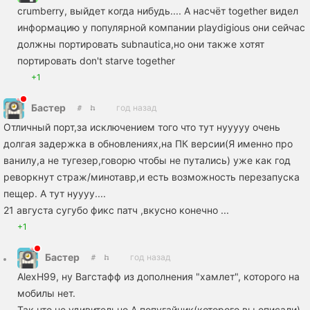
crumberry, выйдет когда нибудь.... А насчёт together видел
информацию у популярной компании playdigious они сейчас
должны портировать subnautica,но они также хотят
портировать don't starve together
+1
Бастер
год назад
Отличный порт,за исключением того что тут нууууу очень
долгая задержка в обновлениях,на ПК версии(Я именно про
ванилу,а не тугезер,говорю чтобы не путались) уже как год
реворкнут страж/минотавр,и есть возможность перезапуска
пещер. А тут нуууу....
21 августа сугубо фикс патч ,вкусно конечно ...
+1
Бастер
год назад
AlexH99, ну Вагстафф из дополнения "хамлет", которого на
мобилы нет.
Так что не удивительно.А попугайчик(которого вы описали)