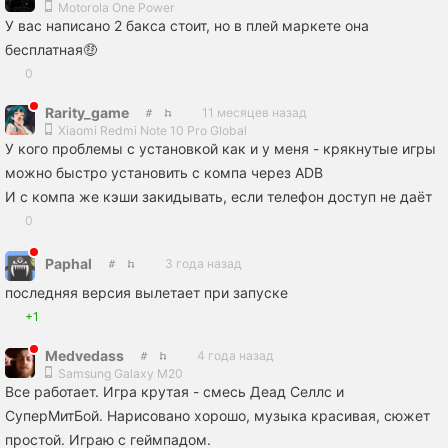
Motorola One Power
У вас написано 2 бакса стоит, но в плей маркете она
бесплатная🤑
0
Rarity_game
11 месяцев назад
Xiaomi Redmi Note 10 Pro Global
У кого проблемы с установкой как и у меня - крякнутые игры
можно быстро установить с компа через ADB
И с компа же кэши закидывать, если телефон доступ не даёт
0
Paphal
3 года назад
последняя версия вылетает при запуске
+1
Medvedass
4 года назад
Samsung Galaxy M20
Все работает. Игра крутая - смесь Деад Селлс и
СуперМитБой. Нарисовано хорошо, музыка красивая, сюжет
простой. Играю с геймпадом.