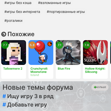
#игры без кэша
#взломанные игры
#игры без интернета
#портированные игры
#рогалики
Похожие
7.7
5.8
7.1
7.8
Tallowmere 2
Crunchyroll:
Blue Fire
Hollow Knight:
Moonstone
Silksong
Island
Новые темы форума
БОЛЬШЕ
#
Ищу игру 3 в ряд
#
Добавьте игру