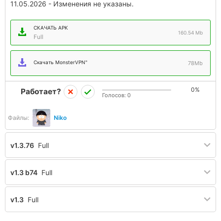
11.05.2026 - Изменения не указаны.
СКАЧАТЬ APK
160.54 Mb
Full
Скачать MonsterVPN"
78Mb
0%
Работает?
Голосов:
0
Файлы:
Niko
v1.3.76
Full
v1.3 b74
Full
v1.3
Full