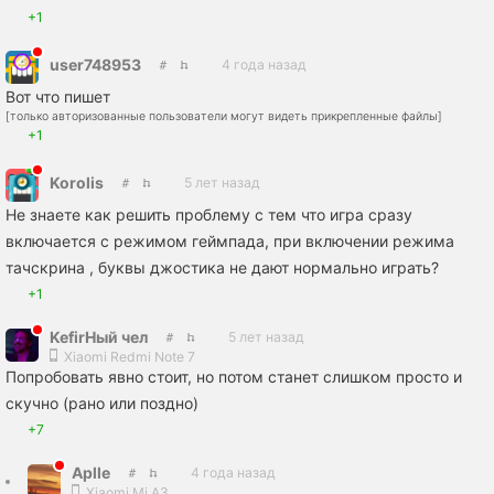
+1
user748953
4 года назад
Вот что пишет
[только авторизованные пользователи могут видеть прикрепленные файлы]
+1
Korolis
5 лет назад
Не знаете как решить проблему с тем что игра сразу
включается с режимом геймпада, при включении режима
тачскрина , буквы джостика не дают нормально играть?
+1
KefirНый чел
5 лет назад
Xiaomi Redmi Note 7
Попробовать явно стоит, но потом станет слишком просто и
скучно (рано или поздно)
+7
Aplle
4 года назад
Xiaomi Mi A3