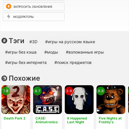
ЗАПРОСИТЬ ОБНОВЛЕНИЕ
МОДЕРАТОРЫ
Тэги
#3D
#игры на русском языке
#игры без кэша
#моды
#взломанные игры
#игры без интернета
#поиск предметов
Похожие
7.8
8.7
2.9
8.8
Death Park 2
CASE:
It Happened
Five Nights at
Animatronics
Last Night
Freddy's