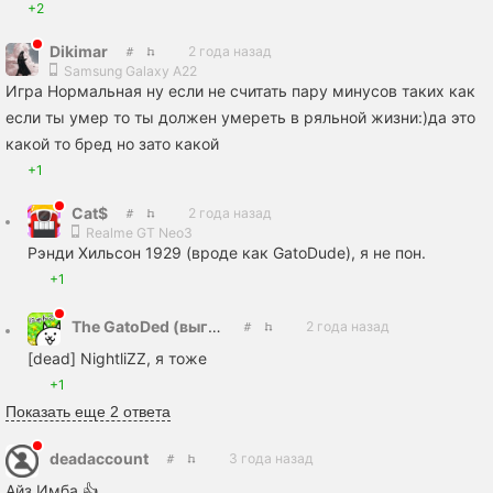
+2
Dikimar
2 года назад
Samsung Galaxy A22
Игра Нормальная ну если не считать пару минусов таких как
если ты умер то ты должен умереть в ряльной жизни:)да это
какой то бред но зато какой
+1
Cat$
2 года назад
Realme GT Neo3
Рэнди Хильсон 1929 (вроде как GatoDude), я не пон.
+1
The GatoDed (выгоревший шо п**дец)
2 года назад
[dead] NightliZZ, я тоже
+1
Показать еще 2 ответа
deadaccount
3 года назад
Айз Имба 👍