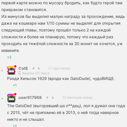
первой карте можно по мусору бродить, как будто герой там
призраком становится.
Из минусов бы выделил малую награду за прохождение, ведь
даже на кошмаре нам 1/10 суммы не выделят для открытия
следующей главы, поэтому прошёл только 2 на каждой
сложности и более не планирую, потому что каждый раз
проходить на тяжёлой сложности за 30 монет не хочется, уж
извините.
+2
Cat$
2 года назад
Realme GT Neo3
Рэнди Хильсон 1929 (вроде как GatoDude), чудоВИЩЕ.
+1
user917968
12 месяцев назад
The GatoDed (выгоревший шо п**дец), лол я думал она года
с 2015, чёт не припомню её в 2013, о ней тогда наверное
никто и не слышал.
+1