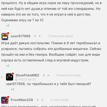
прошлого. Ну в общем игра норм на пару прохождений, но в
ней как будто нет души,а отличие от той же слендерины. Но
наверно это из-за того, что я не играл в неё в детстве.
Оцениваю игру на 7 из 10
+1
user917968
12 месяцев назад
Игра даёт дикую ностальгию. Помню в 9 лет теребонькал и
усирался, пытаясь собрать эти долбанные мешочки. Сейчас
прошёл на изи и без гемора. Вообщем сойдёт, как для инди
хорора есть оставленный след в игровой индустрии.
+1
SlowPokeMBZ
6 месяцев назад
POCO X4 GT
user917968, ты теребонькал и у тебя был геморой?
+1
FrostMan228
2 года назад
Игра мне понравилась, есть множество разных локаций