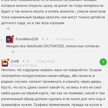
которые можно открыть сразу за донат но тогда интереса не
будет а так можно играть и копить монетки , список монстров
тоже нормальный правда напугать они могут только детей из
детского сада, но а так игра хорошая.
+2
FrostMan228
2 года назад
Weegee aka GatoDude [OUTDATED], полностью согласен
+2
Cat$
2 года назад
7
Realme GT Neo3
Неплохо. Но хоррором назвать язык не повернётся. Скорее
полупрятки-полудогонялки какие-нибудь, ибо нечисть в
редких случаях сможет проникнуть в комнату через дверь.
Круто, что есть даже сюжет какой-то, но весь я его не смог
найти даже на первой карте, так как не понимаю, какой я там
религиозный обряд должен сделать и не понял для чего код и
граммофон нужен. Графика приемлемая, правда на кухне в