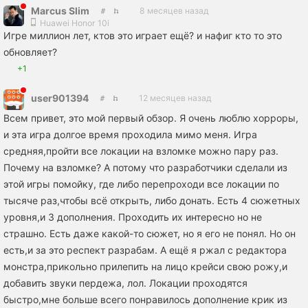
Marcus Slim
8 месяцев назад
Huawei Honor 10i
Игре миллион лет, ктов это играет ещё? и нафиг кто то это
обновляет?
+1
user901394
12 месяцев назад
Всем привет, это мой первый обзор. Я очень люблю хорроры,
и эта игра долгое время проходила мимо меня. Игра
средняя,пройти все локации на взломке можно пару раз.
Почему на взломке? А потому что разработчики сделали из
этой игры помойку, где либо перепроходи все локации по
тысяче раз,чтобы всё открыть, либо донать. Есть 4 сюжетных
уровня,и 3 дополнения. Проходить их интересно но не
страшно. Есть даже какой-то сюжет, но я его не понял. Но он
есть,и за это респект разрабам. А ещё я ржал с редактора
монстра,прикольно прилепить на лицо крейси свою рожу,и
добавить звуки пердежа, лол. Локации проходятся
быстро,мне больше всего понравилось дополнение крик из