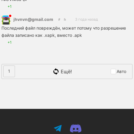
+1
jhvnvn@gmail.com
3 года назад
Последний файл повреждён, может потому что разрешение
файла записано как .xapk, вместо .apk
+1
Ещё!
1
Авто