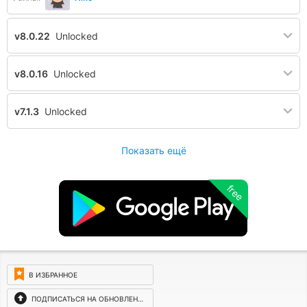
v8.0.22
Unlocked
v8.0.16
Unlocked
v7.1.3
Unlocked
Показать ещё
free
В ИЗБРАННОЕ
ПОДПИСАТЬСЯ НА ОБНОВЛЕНИЯ