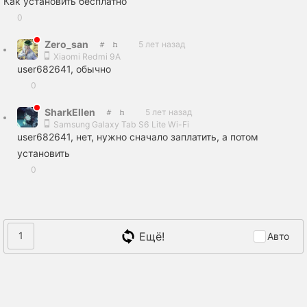
Как установить бесплатно
0
Zero_san
5 лет назад
Xiaomi Redmi 9A
user682641, обычно
0
SharkEllen
5 лет назад
Samsung Galaxy Tab S6 Lite Wi-Fi
user682641, нет, нужно сначало заплатить, а потом
установить
0
Ещё!
1
Авто