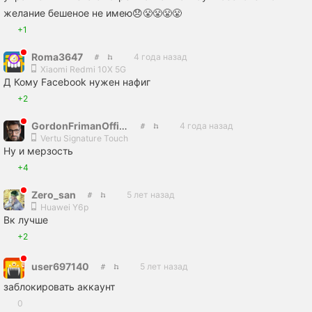
желание бешеное не имею😞😤😤😤😤
+1
Roma3647
4 года назад
Xiaomi Redmi 10X 5G
Д Кому Facebook нужен нафиг
+2
GordonFrimanOfficial
4 года назад
Vertu Signature Touch
Ну и мерзость
+4
Zero_san
5 лет назад
Huawei Y6p
Вк лучше
+2
user697140
5 лет назад
заблокировать аккаунт
0