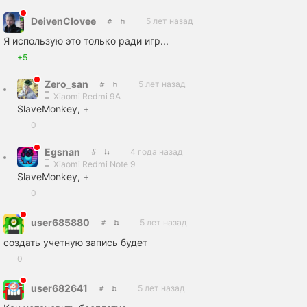
DeivenClovee
5 лет назад
Я использую это только ради игр...
+5
Zero_san
5 лет назад
Xiaomi Redmi 9A
SlaveMonkey, +
0
Egsnan
4 года назад
Xiaomi Redmi Note 9
SlaveMonkey, +
0
user685880
5 лет назад
создать учетную запись будет
0
user682641
5 лет назад