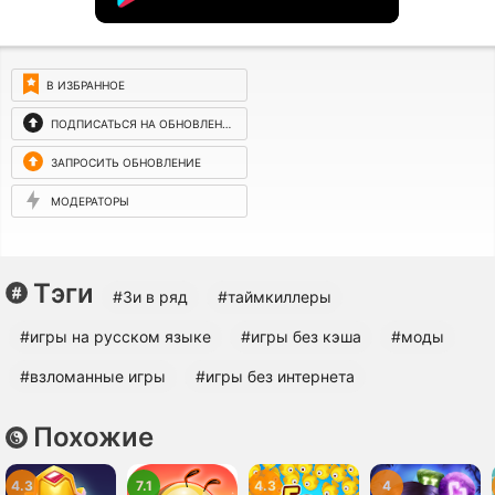
В ИЗБРАННОЕ
ПОДПИСАТЬСЯ НА ОБНОВЛЕНИЯ
ЗАПРОСИТЬ ОБНОВЛЕНИЕ
МОДЕРАТОРЫ
Тэги
#3и в ряд
#таймкиллеры
#игры на русском языке
#игры без кэша
#моды
#взломанные игры
#игры без интернета
Похожие
4.3
7.1
4.3
4