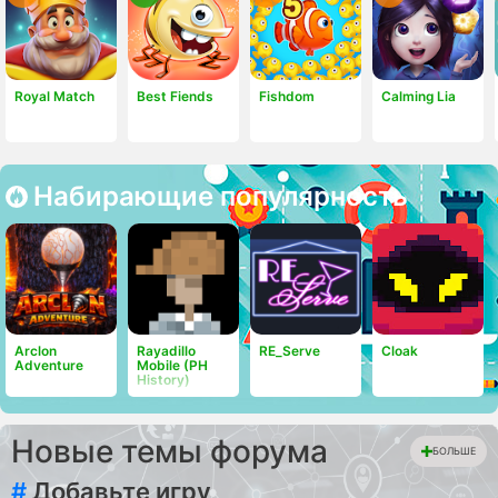
Royal Match
Best Fiends
Fishdom
Calming Lia
Набирающие популярность
Arclon
Rayadillo
RE_Serve
Cloak
Adventure
Mobile (PH
History)
Новые темы форума
БОЛЬШЕ
#
Добавьте игру