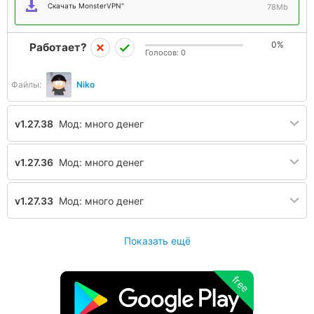
Скачать MonsterVPN"
78Mb
0%
Работает?
Голосов:
0
Файлы:
Niko
v1.27.38
Мод: много денег
v1.27.36
Мод: много денег
v1.27.33
Мод: много денег
Показать ещё
free