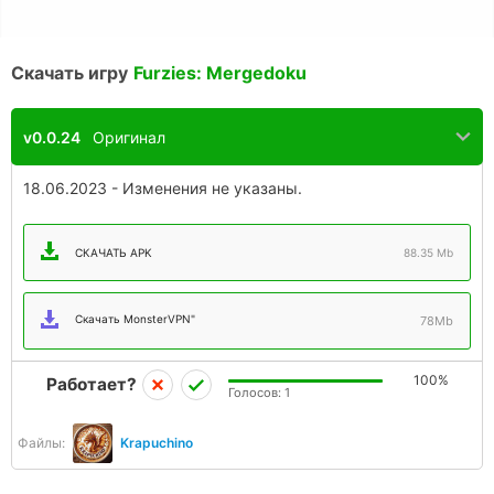
Скачать игру
Furzies: Mergedoku
v0.0.24
Оригинал
18.06.2023 - Изменения не указаны.
СКАЧАТЬ APK
88.35 Mb
Скачать MonsterVPN"
78Mb
100%
Работает?
Голосов:
1
Файлы:
Krapuchino