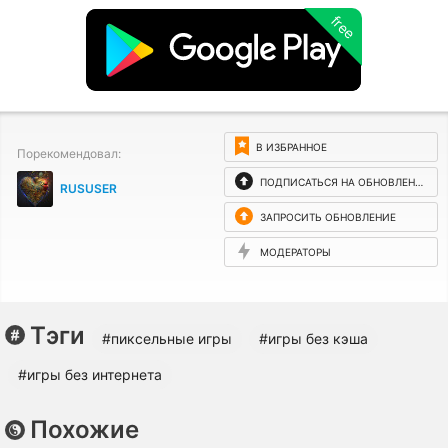
free
В ИЗБРАННОЕ
Порекомендовал:
ПОДПИСАТЬСЯ НА ОБНОВЛЕНИЯ
RUSUSER
ЗАПРОСИТЬ ОБНОВЛЕНИЕ
МОДЕРАТОРЫ
Тэги
#пиксельные игры
#игры без кэша
#игры без интернета
Похожие