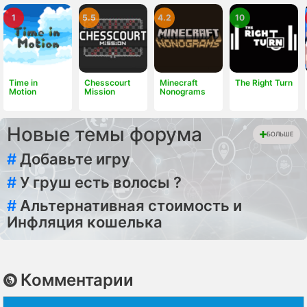
1
5.5
4.2
10
Time in
Chesscourt
Minecraft
The Right Turn
Motion
Mission
Nonograms
Новые темы форума
БОЛЬШЕ
#
Добавьте игру
#
У груш есть волосы ?
#
Альтернативная стоимость и
Инфляция кошелька
Комментарии