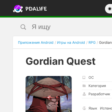
Приложения Android
Игры на Android
RPG
Gordian
Gordian Quest
ОС
Категория
Разработчик
Язык
Испанс