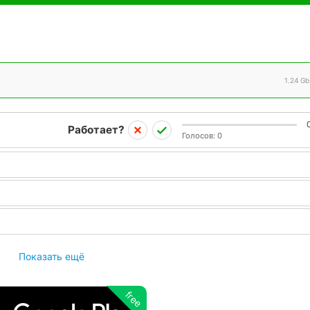
1.24 Gb
Работает?
Голосов:
0
Показать ещё
free