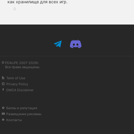
как хранилище для всех игр.
0
PDALIFE 2007-2026г.
Все права защищены.
Term of Use
Privacy Policy
DMCA Disclaimer
Баллы и репутация
Размещение рекламы
Контакты
Available in English