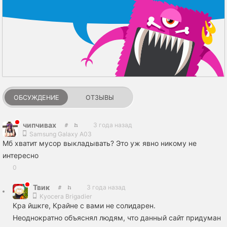
ОБСУЖДЕНИЕ
ОТЗЫВЫ
чипчивах
3 года назад
Samsung Galaxy A03
Мб хватит мусор выкладывать? Это уж явно никому не
интересно
0
Твик
3 года назад
Kyocera Brigadier
Кра йшкге, Крайне с вами не солидарен.
Неоднократно объяснял людям, что данный сайт придуман