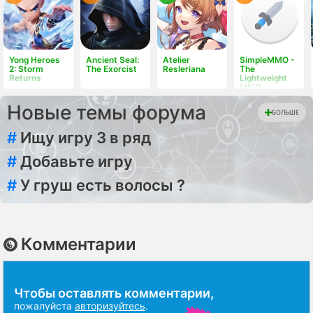
Yong Heroes
Ancient Seal:
Atelier
SimpleMMO -
2: Storm
The Exorcist
Resleriana
The
Returns
Lightweight
MMO
Новые темы форума
БОЛЬШЕ
#
Ищу игру 3 в ряд
#
Добавьте игру
#
У груш есть волосы ?
Комментарии
Чтобы оставлять комментарии,
пожалуйста
авторизуйтесь
.