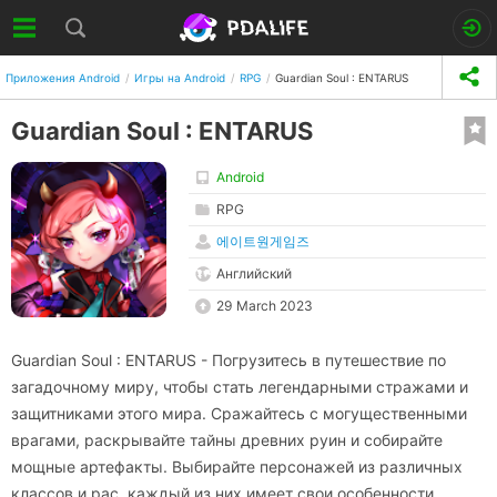
Приложения Android
Игры на Android
RPG
Guardian Soul : ENTARUS
Guardian Soul : ENTARUS
Android
RPG
에이트원게임즈
Английский
29 March 2023
Guardian Soul : ENTARUS - Погрузитесь в путешествие по
загадочному миру, чтобы стать легендарными стражами и
защитниками этого мира. Сражайтесь с могущественными
врагами, раскрывайте тайны древних руин и собирайте
мощные артефакты. Выбирайте персонажей из различных
классов и рас, каждый из них имеет свои особенности,