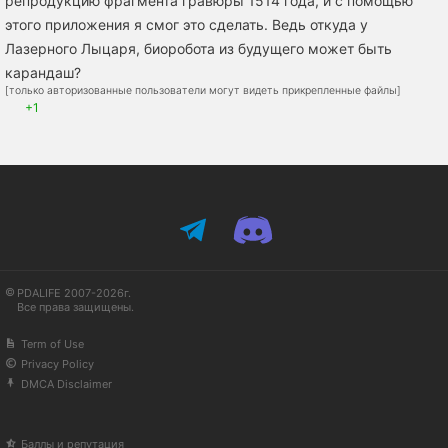
репродукцию фрагмента гравюры 1514 года, и с помощью
этого приложения я смог это сделать. Ведь откуда у
Лазерного Лыцаря, биоробота из будущего может быть
карандаш?
[только авторизованные пользователи могут видеть прикрепленные файлы]
+1
PDALIFE 2007-2026г.
Все права защищены.
Term of Use
Privacy Policy
DMCA Disclaimer
Баллы и репутация