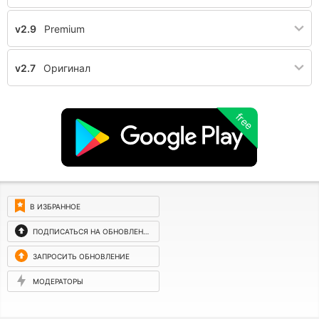
v2.9
Premium
v2.7
Оригинал
free
В ИЗБРАННОЕ
ПОДПИСАТЬСЯ НА ОБНОВЛЕНИЯ
ЗАПРОСИТЬ ОБНОВЛЕНИЕ
МОДЕРАТОРЫ