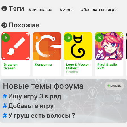
Тэги
#рисование
#моды
#бесплатные игры
Похожие
9
5
10
10
Draw on
Концепты
Logo & Vector
Pixel Studio
Screen
Maker :
PRO
Grafika
Новые темы форума
БОЛЬШЕ
#
Ищу игру 3 в ряд
#
Добавьте игру
#
У груш есть волосы ?