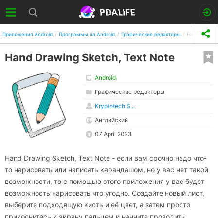
Приложения Android
Программы на Android
Графические редакторы
Hand Drawing
Hand Drawing Sketch, Text Note
Android
Графические редакторы
Kryptotech S...
Английский
07 April 2023
Hand Drawing Sketch, Text Note - если вам срочно надо что-
то нарисовать или написать карандашом, но у вас нет такой
возможности, то с помощью этого приложения у вас будет
возможность нарисовать что угодно. Создайте новый лист,
выберите подходящую кисть и её цвет, а затем просто
прикоснитесь к экрану пальцем и начните проводить