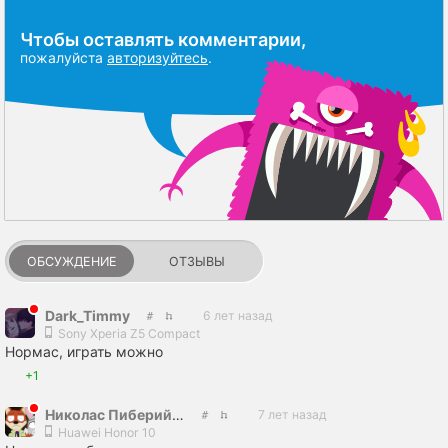
Чтобы оставлять комментарии,
пожалуйста
авторизуйтесь
.
ОБСУЖДЕНИЕ
ОТЗЫВЫ
Dark_Timmy
6 лет назад
Sony Xperia Z5 Compact
Нормас, играть можно
+1
Николас Пиберий Уайлд
7 лет назад
Huawei Honor 10