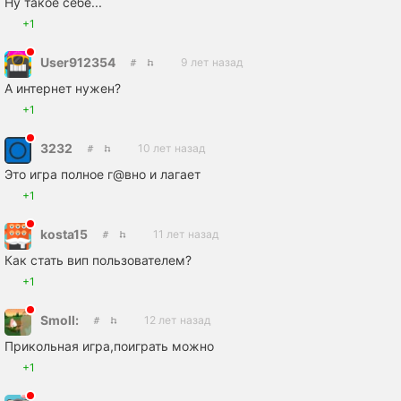
Ну такое себе...
+1
User912354
9 лет назад
А интернет нужен?
+1
3232
10 лет назад
Это игра полное г@вно и лагает
+1
kosta15
11 лет назад
Как стать вип пользователем?
+1
Smoll:
12 лет назад
Прикольная игра,поиграть можно
+1