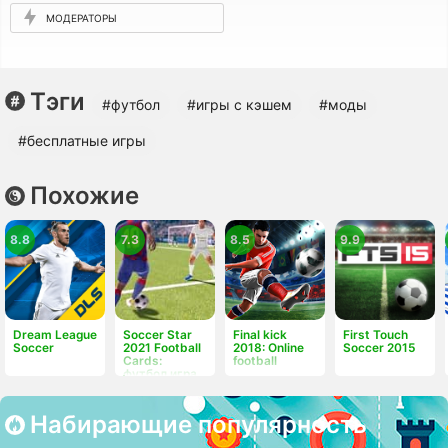
МОДЕРАТОРЫ
Тэги
#футбол
#игры с кэшем
#моды
#бесплатные игры
Похожие
8.8
7.3
8.5
9.9
Dream League
Soccer Star
Final kick
First Touch
Soccer
2021 Football
2018: Online
Soccer 2015
Cards:
football
футбол игра
Набирающие популярность