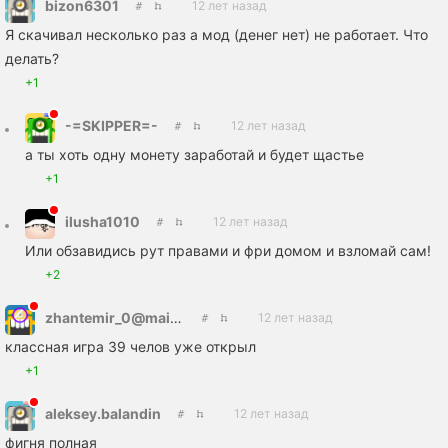
bizon6301
12 лет назад
Я скачивал несколько раз а мод (денег нет) не работает. Что
делать?
+1
-=SKIPPER=-
12 лет назад
а ты хоть одну монету заработай и будет щастье
+1
ilusha1010
12 лет назад
Или обзавидись рут правами и фри домом и взломай сам!
+2
zhantemir_0@mail.ru
12 лет назад
классная игра 39 челов уже открыл
+1
aleksey.balandin
12 лет назад
фигня полная