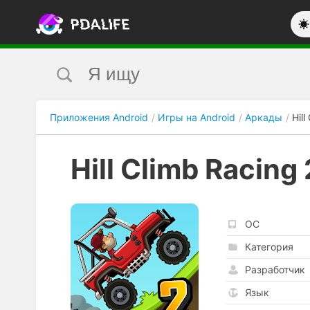
Приложения Android
Игры на Android
Аркады
Hill
Hill Climb Racing 
ОС
Категория
Разработчик
Язык