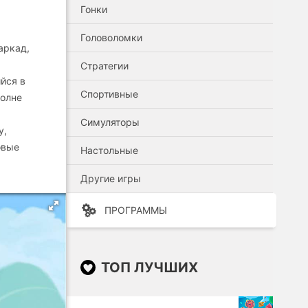
Гонки
Головоломки
аркад,
Стратегии
йся в
Спортивные
полне
Симуляторы
у,
овые
Настольные
Другие игры
ПРОГРАММЫ
ТОП ЛУЧШИХ