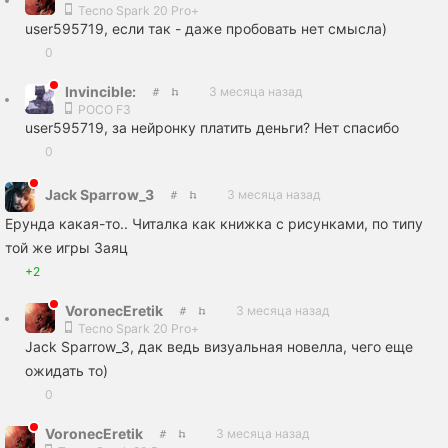
Tecno Spark 20 Pro+
user595719, если так - даже пробовать нет смысла)
0
Invincible:
3 месяца назад
POCO F3
user595719, за нейронку платить деньги? Нет спасибо
0
Jack Sparrow_3
3 месяца назад
Ерунда какая-то.. Читалка как книжка с рисунками, по типу
той же игры Заяц
+2
VoronecEretik
3 месяца назад
Tecno Spark 20 Pro+
Jack Sparrow_3, дак ведь визуальная новелла, чего еще
ожидать то)
0
VoronecEretik
3 месяца назад