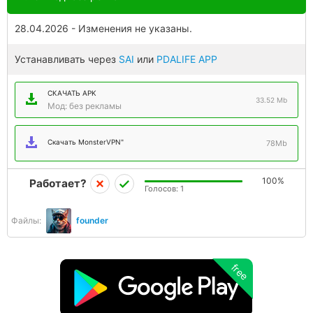
28.04.2026 - Изменения не указаны.
Устанавливать через
SAI
или
PDALIFE APP
СКАЧАТЬ APK
33.52 Mb
Мод: без рекламы
Скачать MonsterVPN"
78Mb
100%
Работает?
Голосов:
1
Файлы:
founder
free