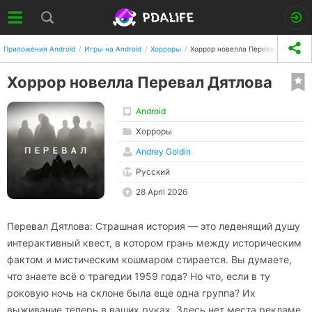
Приложения Android
Игры на Android
Хорроры
Хоррор новелла Перевал Дятлова
Хоррор новелла Перевал Дятлова
Android
Хорроры
Andrey Goldin
Русский
28 April 2026
Перевал Дятлова: Страшная история — это леденящий душу
интерактивный квест, в котором грань между историческим
фактом и мистическим кошмаром стирается. Вы думаете,
что знаете всё о трагедии 1959 года? Но что, если в ту
роковую ночь на склоне была еще одна группа? Их
выживание теперь в ваших руках. Здесь нет места рекламе