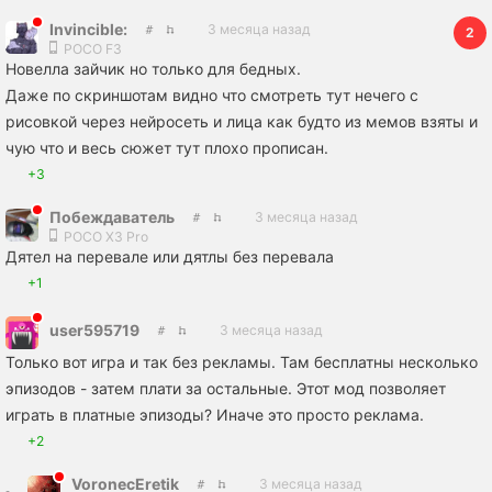
Invincible:
3 месяца назад
2
POCO F3
Новелла зайчик но только для бедных.
Даже по скриншотам видно что смотреть тут нечего с
рисовкой через нейросеть и лица как будто из мемов взяты и
чую что и весь сюжет тут плохо прописан.
+3
Побеждаватель
3 месяца назад
POCO X3 Pro
Дятел на перевале или дятлы без перевала
+1
user595719
3 месяца назад
Только вот игра и так без рекламы. Там бесплатны несколько
эпизодов - затем плати за остальные. Этот мод позволяет
играть в платные эпизоды? Иначе это просто реклама.
+2
VoronecEretik
3 месяца назад