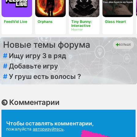
FeedVid Live
Orphans
Tiny Bunny:
Glass Heart
Interactive
Horror
Новые темы форума
БОЛЬШЕ
#
Ищу игру 3 в ряд
#
Добавьте игру
#
У груш есть волосы ?
Комментарии
Чтобы оставлять комментарии,
пожалуйста
авторизуйтесь
.