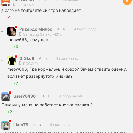
5
POCO M5
Долго не поиграете быстро надоедает
-1
Рикардо Милос
4 года назад
Samsung Galaxy M31s
meow666, кому как
+6
DrSkull
4 года назад
POCO F4
meow666, Где нормальный обзор? Зачем ставить оценку,
если нет развернутого мнения?
+7
user784981
4 года назад
Почему у меня не работает кнопка скачать?
+2
LiamTS
4 года назад