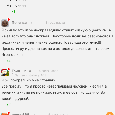
Мы поняли
+8
Печенье
3 года назад
Я считаю что игре несправедливо ставят низкую оценку лишь
из-за того что она сложная. Некоторые люди не разбираются в
механиках и лепят низкие оценки. Товарищи это глупо!!!
Прошëл игру и длс на компе и остался доволен, играть всём!
Игра отличная!
+4
Твик
4 года назад
Samsung Galaxy A03
Я бы поиграл, но мне страшно.
Все потому, что я просто нетерпеливый человек, и если я в
течении минуты не понимаю игру, я её обычно удаляю. Вот
такой я дурной.
+11
meow666
4 года назад