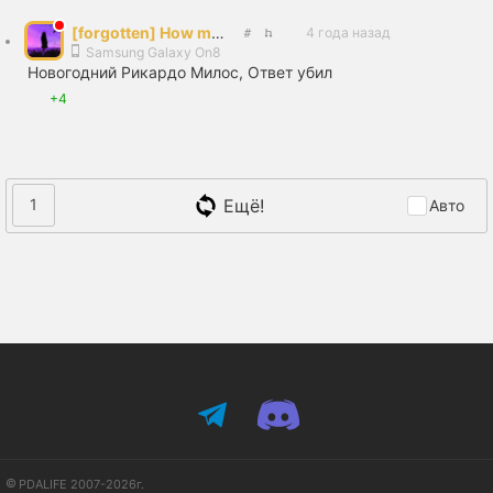
[forgotten] How much is your life worth
4 года назад
Samsung Galaxy On8
Новогодний Рикардо Милос, Ответ убил
+4
Ещё!
1
Авто
PDALIFE 2007-2026г.