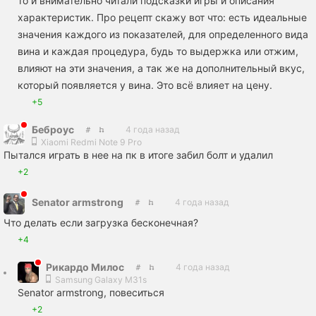
то и внимательно читали подсказки игры и описания
характеристик. Про рецепт скажу вот что: есть идеальные
значения каждого из показателей, для определенного вида
вина и каждая процедура, будь то выдержка или отжим,
влияют на эти значения, а так же на дополнительный вкус,
который появляется у вина. Это всё влияет на цену.
+5
Беброус
4 года назад
Xiaomi Redmi Note 9 Pro
Пытался играть в нее на пк в итоге забил болт и удалил
+2
Senator armstrong
4 года назад
Что делать если загрузка бесконечная?
+4
Рикардо Милос
4 года назад
Samsung Galaxy M31s
Senator armstrong, повеситься
+2