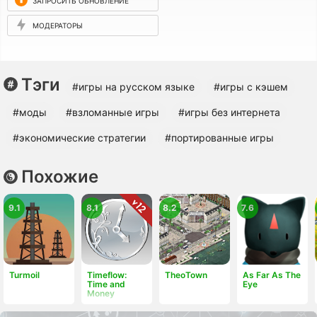
ЗАПРОСИТЬ ОБНОВЛЕНИЕ
МОДЕРАТОРЫ
Тэги
#игры на русском языке
#игры с кэшем
#моды
#взломанные игры
#игры без интернета
#экономические стратегии
#портированные игры
Похожие
9.1
8.1
8.2
7.6
Turmoil
Timeflow:
TheoTown
As Far As The
Time and
Eye
Money