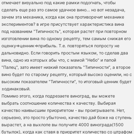
отмечает визуально под какие рамки подогнать, чтобы
сделать еще раз это самое удачное вино... но вот незадача,
зачем эта механика, когда как она противоречит механике
экспериментов? в игре присутствует характеристика вина
под названием "Типичность", которая растет при повторном
изготовлении вина по одному рецепту, тем самым снижая его
оценку=>ценник=>прибыль. Т.е. повторяться попросту не
дальновидно. Если говорить простым языком, то сделав два
вина, одно из которых абы что, с мамой "Небо" и папой
"Палец", зато имеет низкий показатель "Типичности", а второе
вино будет по старому рецепту, который высоко оценили, но с
высоким показателем "Типичности", то итоговый ценник будет
±одинаковый.
Помимо этого, когда подрезаете виноград, вы можете
выбрать соотношение количества к качеству. Выбирая
качество наивысшим приоритетом - вы проигрываете. Нет,
серьезно, это просто убыточно, качество дай боже на ступень
вырастет, а на выхлопе вы получите 4000 винограда(1500
бутылок), когда как ставя в приоритет количество со штрафом