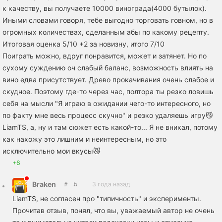
к качеству, вы получаете 10000 винограда(4000 бутылок).
Иными словами говоря, тебе выгодно торговать говном, но в
огромных количествах, сделанным абы по какому рецепту.
Итоговая оценка 5/10 +2 за новизну, итого 7/10
Поиграть можно, вдруг понравится, может и затянет. Но по
сухому суждению оч слабый баланс, возможность влиять на
вино едва присутствует. Древо прокачивания очень слабое и
скудное. Поэтому где-то через час, полтора ты резко ловишь
себя на мысли "Я играю в ожидании чего-то интересного, но
по факту мне весь процесс скучно" и резко удаляешь игру😼
LiamTS, а, ну и там сюжет есть какой-то... Я не вникал, потому
как нахожу это лишним и неинтересным, но это
исключительно мои вкусы😼
+6
Braken
3 года назад
LiamTS, не согласен про "типичность" и эксперименты.
Прочитав отзыв, понял, что вы, уважаемый автор не очень