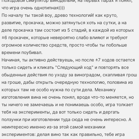
Походовой симулятор винодельни, на первых парах я понял,
что игра очень однотипная))))
По началу ты такой воу, древо технологий! как круто,
развитие, прокачка, можно затянуться хоть на сутки, а на
деле прокачка там состоит из 5 стадий, в каждой из которых
±6 прокачек, которые невероятно слабо влияют и требуют
огромное количество средств, просто чтобы ты побольше
времени поубивал.
Начиная, ты активно действуешь, но после ±7 ходов остается
только сидеть и кликать "Следующий ход" и повторять все
обыденные действия по уходу за виноградом, скапливая грош
на гроше, дабы открыть очередную технологию, половина из
которых там не особо нужна по сути дела. Механику
изготовления вина не очень понял, вроде что-то меняется, но
ты ничего не замечаешь и не понимаешь особо, игра толкает
тебя на эксперименты, да вот только сидеть и дергать
ползунки при изготовлении туда сюда не очень интересно. А
неинтересно именно из-за этой самой механики
экспериментов: делая вино так как правильно, тебе игра