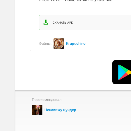
СКАЧАТЬ APK
Файлы:
Krapuchino
Порекомендовал:
Ненавижу цундер