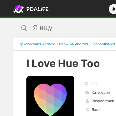
Приложения Android
Игры на Android
Головоломки
I Love Hue Too
ОС
Категория
Разработчик
Язык