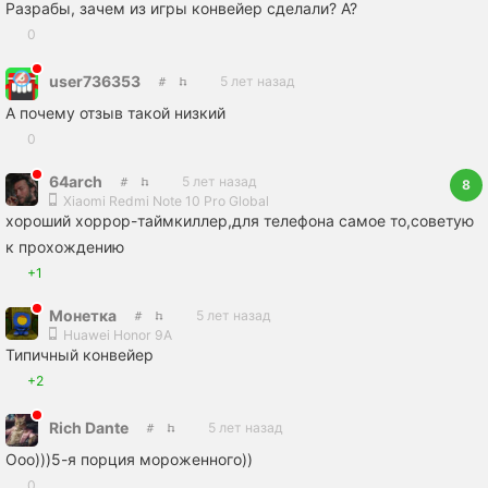
Разрабы, зачем из игры конвейер сделали? А?
0
user736353
5 лет назад
А почему отзыв такой низкий
0
64arch
5 лет назад
8
Xiaomi Redmi Note 10 Pro Global
хороший хоррор-таймкиллер,для телефона самое то,советую
к прохождению
+1
Монетка
5 лет назад
Huawei Honor 9A
Типичный конвейер
+2
Rich Dante
5 лет назад
Ооо)))5-я порция мороженного))
0