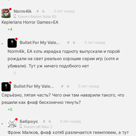
Norm4ik
5 лет назад
Xiaomi Redmi Note 9S
Keplerians Horror Games=EA
+4
Bullet For My Valentine
5 лет назад
Norm4ik, ЕА хоть изредка годноту выпускали и порой
рождали на свет реально хорошие серии игр (хотя и
убивали). Тут уж ничего подобного нет
0
Bullet For My Valentine
5 лет назад
Серьёзно, пятая часть? Чего они там наварили такого, что
решили как фнаф бесконечно тянуть?
+5
Беброус
5 лет назад
Xiaomi Mi Max 2
Фрэнк Малков, фнаф хотяб различается геемплеем, а тут