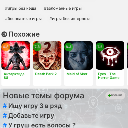
#игры без кэша
#взломанные игры
#бесплатные игры
#игры без интернета
Похожие
6.8
7.8
8.3
7.5
Антарктида
Death Park 2
Maid of Sker
Eyes - The
88
Horror Game
Новые темы форума
БОЛЬШЕ
#
Ищу игру 3 в ряд
#
Добавьте игру
#
У груш есть волосы ?