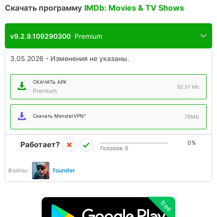
Скачать программу
IMDb: Movies & TV Shows
v9.2.9.109290300
Premium
3.05.2026 - Изменения не указаны.
СКАЧАТЬ APK
62.57 Mb
Premium
Скачать MonsterVPN"
78Mb
0%
Работает?
Голосов:
0
Файлы:
founder
free