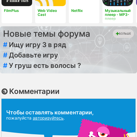
FilmPlus
Web Video
Netflix
Музыкальный
Cast
плеер - MP3-
плеер
Новые темы форума
БОЛЬШЕ
#
Ищу игру 3 в ряд
#
Добавьте игру
#
У груш есть волосы ?
Комментарии
Чтобы оставлять комментарии,
пожалуйста
авторизуйтесь
.