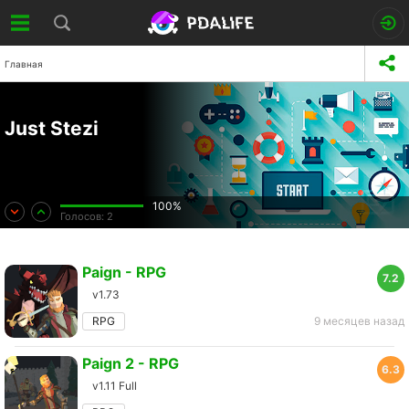
Главная
Just Stezi
100%
Голосов:
2
Paign - RPG
7.2
v1.73
RPG
9 месяцев назад
Paign 2 - RPG
6.3
v1.11 Full