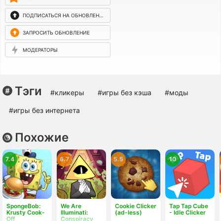
ПОДПИСАТЬСЯ НА ОБНОВЛЕНИЯ
ЗАПРОСИТЬ ОБНОВЛЕНИЕ
МОДЕРАТОРЫ
Тэги
#кликеры
#игры без кэша
#моды
#игры без интернета
Похожие
7.4
6.7
5.5
10
SpongeBob:
We Are
Cookie Clicker
Tap Tap Cube
Krusty Cook-
Illuminati:
(ad-less)
- Idle Clicker
Off
Conspiracy