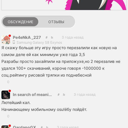
ОБСУЖДЕНИЕ
ОТЗЫВЫ
Pe4eNkA _227
3 года назад
Samsung Galaxy S8 Exynos
Я скажу больше эту игру просто перезалили как новую на
самом деле ей как минимум уже года 3,5
Разрабы просто захайпили на приложухе,но 2 перезалив не
удался 100+ скачиваний, короче говоря -1000000 к
соц.рейтингу рисовой тряпки из поднебесной
0
In search of meaning
3 года назад
Лютейший кал.
Начинающему мобильному osu!ёбу пойдёт.
0
QardanoGX
3 года назад