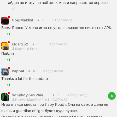
гайдов по итогу, но всё же и мозги напрягаются хорошо.
+1
GogiMakkyl
3 года назад
Всем Доров. У меня игра не устанавливается пишет нет APK.
+1
Eldar252
3 года назад
Realme 9 Pro+
Пойдет
+1
Paphal
3 года назад
Thanks a lot for the update
+1
Sonyboy без PlayStation
4 года назад
8
Huawei MatePad Pro 11 (GOT-W29)
Игра в виде квеста про Лару Крофт. Она на самом деле не
очень и guardian of light будет куда лучше.
Графика тут совсем не очень и даже эффекты сделаны