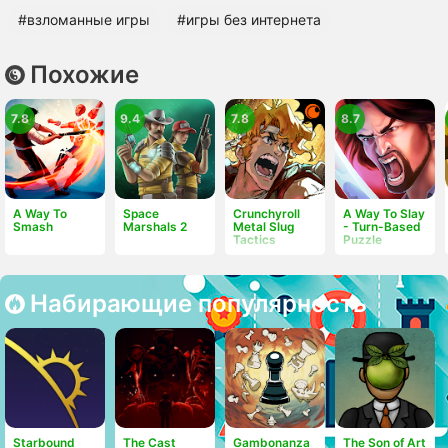
#взломанные игры
#игры без интернета
Похожие
7.8
9.4
7.8
8.7
A Way To
Space
Crunchyroll
A Way To Slay
Smash
Marshals 2
Metal Slug
- Turn-Based
Tactics
Puzzle
Набирающие популярность
Starbound
The Cast
Gambonanza
The Son of Art