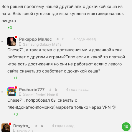
Всё решил проблему нашей другой апк с докачкой кэша из
нэта. Ввëл свой гугл акк где игра куплена и активировалась
лицуха
+3
Рикардо Милос
4 года назад
Samsung Galaxy M31s
Chese71, а такая тема с достижениями и докачкой кеша
работает с другими играми?Типо если в какой то платной
игре есть достижения но они не работают если с левого
сайта скачать,то сработает с докачкой кеша?
+1
Pechorin777
4 года назад
Xiaomi Redmi Note 9
Chese71, попробовал бы скачать с
плей(донатнойпомойки)маркета только через VPN 👌
+3
Dmytro_
4 года назад
10
Nokia 2.3