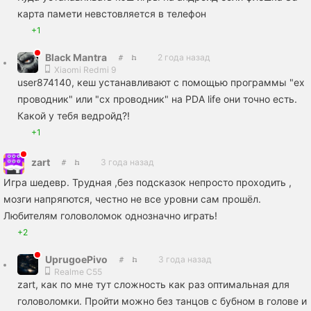
карта памети невстовляется в телефон
+1
Black Mantra
2 года назад
Xiaomi Redmi 9
user874140, кеш устанавливают с помощью программы "ex
проводник" или "cx проводник" на PDA life они точно есть.
Какой у тебя ведройд?!
+1
zart
3 года назад
Игра шедевр. Трудная ,без подсказок непросто проходить ,
мозги напрягются, честно не все уровни сам прошёл.
Любителям головоломок однозначно играть!
+2
UprugoePivo
3 года назад
Realme C55
zart, как по мне тут сложность как раз оптимальная для
головоломки. Пройти можно без танцов с бубном в голове и