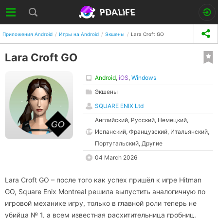
Приложения Android
Игры на Android
Экшены
Lara Croft GO
Lara Croft GO
Android
,
iOS
,
Windows
Экшены
SQUARE ENIX Ltd
Английский, Русский, Немецкий,
Испанский, Французский, Итальянский,
Португальский, Другие
04 March 2026
Lara Croft GO – после того как успех пришёл к игре Hitman
GO, Square Enix Montreal решила выпустить аналогичную по
игровой механике игру, только в главной роли теперь не
убийца № 1, а всем известная расхитительница гробниц.