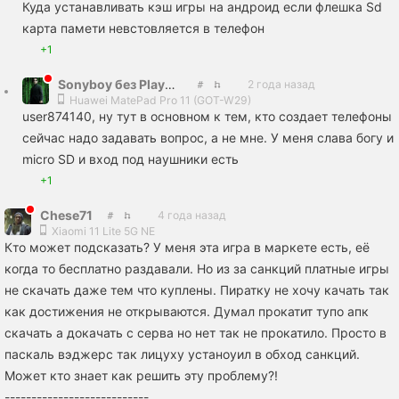
Куда устанавливать кэш игры на андроид если флешка Sd
карта памети невстовляется в телефон
+1
Sonyboy без PlayStation
2 года назад
Huawei MatePad Pro 11 (GOT-W29)
user874140, ну тут в основном к тем, кто создает телефоны
сейчас надо задавать вопрос, а не мне. У меня слава богу и
micro SD и вход под наушники есть
+1
Chese71
4 года назад
Xiaomi 11 Lite 5G NE
Кто может подсказать? У меня эта игра в маркете есть, еë
когда то бесплатно раздавали. Но из за санкций платные игры
не скачать даже тем что куплены. Пиратку не хочу качать так
как достижения не открываются. Думал прокатит тупо апк
скачать а докачать с серва но нет так не прокатило. Просто в
паскаль вэджерс так лицуху устаноуил в обход санкций.
Может кто знает как решить эту проблему?!
---------------------------