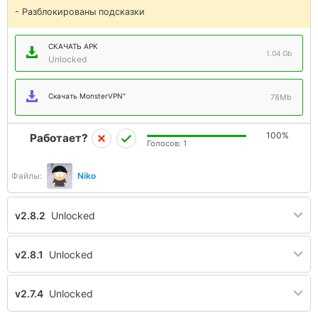
- Разблокированы подсказки
СКАЧАТЬ APK
1.04 Gb
Unlocked
Скачать MonsterVPN"
78Mb
100%
Работает?
Голосов:
1
Файлы:
Niko
v2.8.2
Unlocked
v2.8.1
Unlocked
v2.7.4
Unlocked