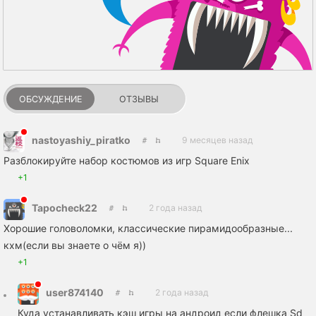
ОБСУЖДЕНИЕ
ОТЗЫВЫ
nastoyashiy_piratko
9 месяцев назад
Разблокируйте набор костюмов из игр Square Enix
+1
Tapocheck22
2 года назад
Хорошие головоломки, классические пирамидообразные...
кхм(если вы знаете о чём я))
+1
user874140
2 года назад
Куда устанавливать кэш игры на андроид если флешка Sd