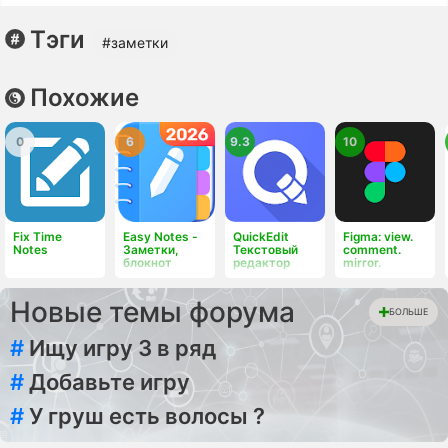
Тэги
#заметки
Похожие
0
6
9.3
10
Fix Time
Easy Notes -
QuickEdit
Figma: view.
Notes
Заметки,
Текстовый
comment.
блокнот
редактор
mirror.
Новые темы форума
БОЛЬШЕ
#
Ищу игру 3 в ряд
#
Добавьте игру
#
У груш есть волосы ?