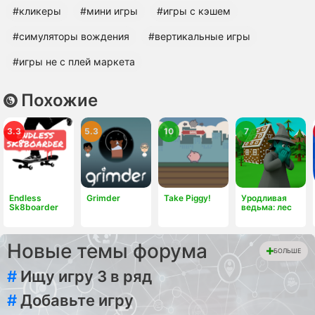
#кликеры
#мини игры
#игры с кэшем
#симуляторы вождения
#вертикальные игры
#игры не с плей маркета
Похожие
3.3
5.3
10
7
Endless
Grimder
Take Piggy!
Уродливая
Sk8boarder
ведьма: лес
Новые темы форума
БОЛЬШЕ
#
Ищу игру 3 в ряд
#
Добавьте игру