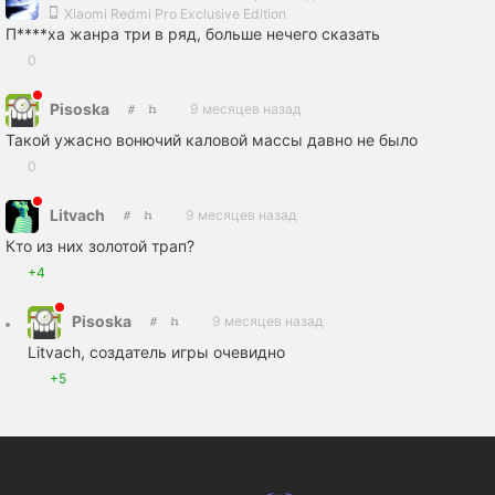
Xiaomi Redmi Pro Exclusive Edition
П****ха жанра три в ряд, больше нечего сказать
0
Pisoska
9 месяцев назад
Такой ужасно вонючий каловой массы давно не было
0
Litvach
9 месяцев назад
Кто из них золотой трап?
+4
Pisoska
9 месяцев назад
Litvach, создатель игры очевидно
+5