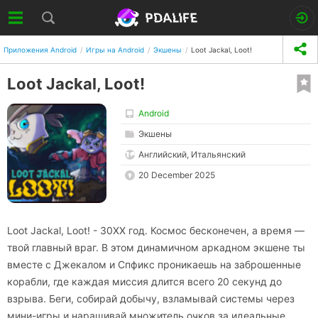
Приложения Android
Игры на Android
Экшены
Loot Jackal, Loot!
Loot Jackal, Loot!
Android
Экшены
Английский, Итальянский
20 December 2025
Loot Jackal, Loot! - 30XX год. Космос бесконечен, а время —
твой главный враг. В этом динамичном аркадном экшене ты
вместе с Джекалом и Спфикс проникаешь на заброшенные
корабли, где каждая миссия длится всего 20 секунд до
взрыва. Беги, собирай добычу, взламывай системы через
мини-игры и наращивай множитель очков за идеальные