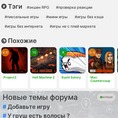
Тэги
#экшен RPG
#проверка реакции
#пиксельные игры
#мини игры
#игры без кэша
#игры без интернета
#игры не с плей маркета
Похожие
4.6
10
8
6.4
ProjectZ
Hell Machine 2
Sushi Sutory
Max:
Countercoup
Новые темы форума
БОЛЬШЕ
#
Добавьте игру
#
У груш есть волосы ?