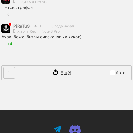
POCO M4 Pro 5G
Г - гов.. графон
0
PiRaTuS
3 года назад
Xiaomi Redmi Note 8 Pro
Ахах, боже, битвы силеконовых кукол)
+4
Ещё!
1
Авто