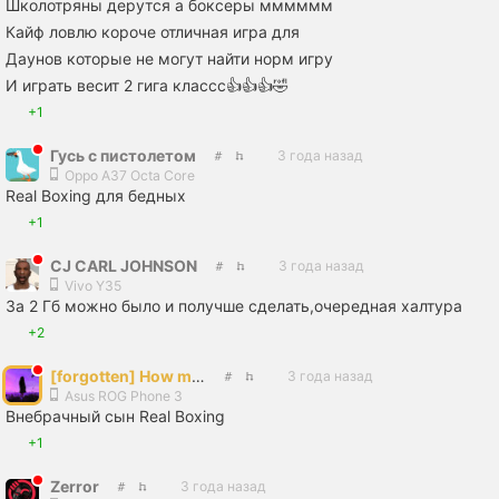
Школотряны дерутся а боксеры мммммм
Кайф ловлю короче отличная игра для
Даунов которые не могут найти норм игру
И играть весит 2 гига классс👍👍👍🤣
+1
Гусь с пистолетом
3 года назад
Oppo A37 Octa Core
Real Boxing для бедных
+1
CJ CARL JOHNSON
3 года назад
Vivo Y35
За 2 Гб можно было и получше сделать,очередная халтура
+2
[forgotten] How much is your life worth
3 года назад
Asus ROG Phone 3
Внебрачный сын Real Boxing
+1
Zеrror
3 года назад