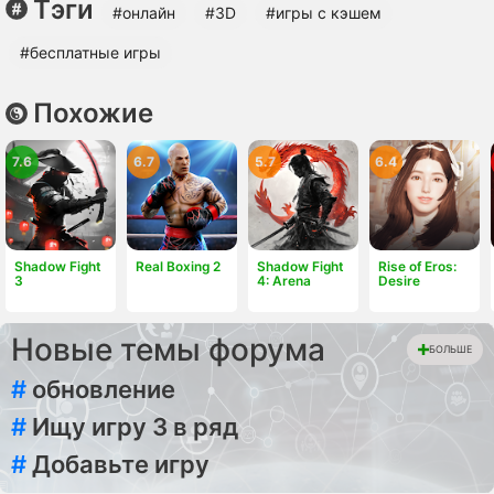
Тэги
#онлайн
#3D
#игры с кэшем
#бесплатные игры
Похожие
7.6
6.7
5.7
6.4
Shadow Fight
Real Boxing 2
Shadow Fight
Rise of Eros:
3
4: Arena
Desire
Новые темы форума
БОЛЬШЕ
#
обновление
#
Ищу игру 3 в ряд
#
Добавьте игру