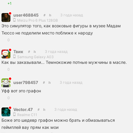
+1
user468845
3 года назад
Meizu Pro 6 Plus 128GB
Это симулятор того, как возковые фигуры в музее Мадам
Тюссо не поделили место поближе к народу
0
Твик
3 года назад
Samsung Galaxy A03
Как вы заказывали... Темнокожие потные мужчины в масле.
0
user798457
3 года назад
Уфф вот это графон
0
Vector.47
3 года назад
Realme C11
Боже это шедевр графон можно брать и обмазываться
геймплей вау прям как мои