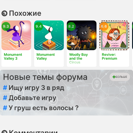
Похожие
9.3
9.4
8.2
6.6
Monument
Monument
Woolly Boy
Reviver:
Valley 3
Valley
and the
Premium
Circus
Новые темы форума
БОЛЬШЕ
#
Ищу игру 3 в ряд
#
Добавьте игру
#
У груш есть волосы ?
Комментарии