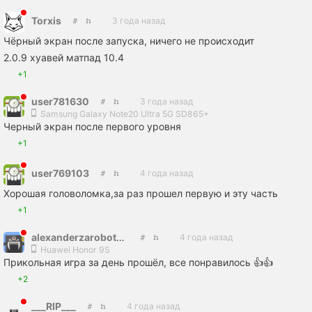
Torxis
3 года назад
Чёрный экран после запуска, ничего не происходит
2.0.9 хуавей матпад 10.4
+1
user781630
3 года назад
Samsung Galaxy Note20 Ultra 5G SD865+
Черный экран после первого уровня
+1
user769103
4 года назад
Хорошая головоломка,за раз прошел первую и эту часть
+1
alexanderzarobotkov
4 года назад
Huawei Honor 9S
Прикольная игра за день прошёл, все понравилось 👍👍
+2
___RIP___
4 года назад