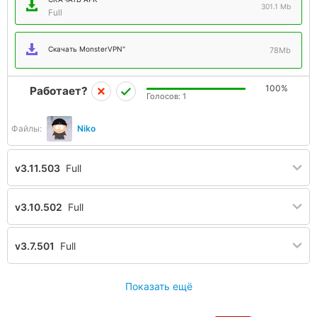
301.1 Mb
Full
Скачать MonsterVPN"
78Mb
100%
Работает?
Голосов:
1
Файлы:
Niko
v3.11.503
Full
v3.10.502
Full
v3.7.501
Full
Показать ещё