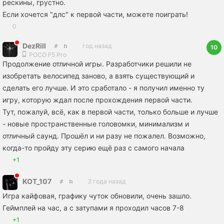
рескины, грустно.
Если хочется "длс" к первой части, можете поиграть!
0
DezRill
год назад
10
POCO F5 Pro
Продолжение отличной игры. Разработчики решили не
изобретать велосипед заново, а взять существующий и
сделать его лучше. И это сработало - я получил именно ту
игру, которую ждал после прохождения первой части.
Тут, пожалуй, всё, как в первой части, только больше и лучше
- новые пространственные головомки, минимализм и
отличный саунд. Прошёл и ни разу не пожалел. Возможно,
когда-то пройду эту серию ещё раз с самого начала
+1
KOT_107
2 года назад
Игра кайфовая, графику чуток обновили, очень зашло.
Геймплей на час, а с затупами я проходил часов 7-8
+1