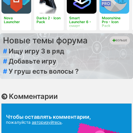
Nova
Darko 2 - Icon
Smart
Moonshine
Launcher
Pack
Launcher 6 -
Pro - Icon
смарт
Pack
лаунчер
Новые темы форума
БОЛЬШЕ
#
Ищу игру 3 в ряд
#
Добавьте игру
#
У груш есть волосы ?
Комментарии
Чтобы оставлять комментарии,
пожалуйста
авторизуйтесь
.