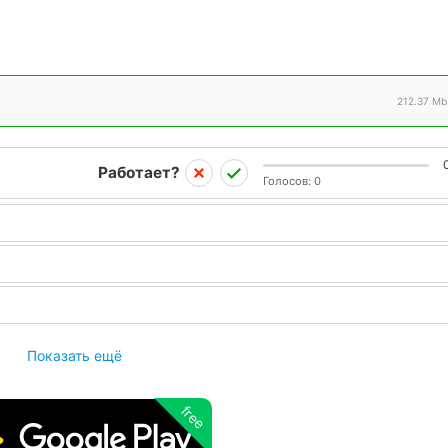
212.37 Mb
Работает?
Голосов:
0
Показать ещё
free