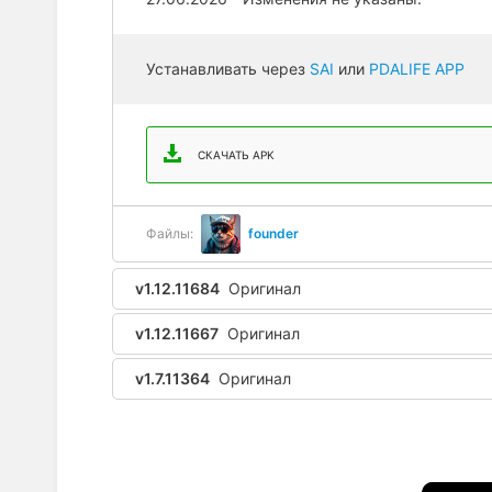
Устанавливать через
SAI
или
PDALIFE APP
СКАЧАТЬ APK
Файлы:
founder
v1.12.11684
Оригинал
v1.12.11667
Оригинал
v1.7.11364
Оригинал