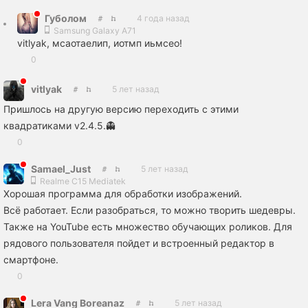
Губолом
4 года назад
Samsung Galaxy A71
vitlyak, мсаотаелип, иотмп иьмсео!
0
vitlyak
5 лет назад
Пришлось на другую версию переходить с этими
квадратиками v2.4.5.👻
0
Samael_Just
5 лет назад
Realme C15 Mediatek
Хорошая программа для обработки изображений.
Всё работает. Если разобраться, то можно творить шедевры.
Также на YouTube есть множество обучающих роликов. Для
рядового пользователя пойдет и встроенный редактор в
смартфоне.
0
Lera Vang Boreanaz
5 лет назад