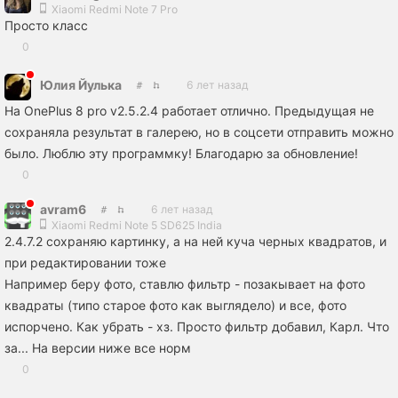
Xiaomi Redmi Note 7 Pro
Просто класс
0
Юлия Йулька
6 лет назад
На OnePlus 8 pro v2.5.2.4 работает отлично. Предыдущая не
сохраняла результат в галерею, но в соцсети отправить можно
было. Люблю эту программку! Благодарю за обновление!
0
avram6
6 лет назад
Xiaomi Redmi Note 5 SD625 India
2.4.7.2 сохраняю картинку, а на ней куча черных квадратов, и
при редактировании тоже
Например беру фото, ставлю фильтр - позакывает на фото
квадраты (типо старое фото как выглядело) и все, фото
испорчено. Как убрать - хз. Просто фильтр добавил, Карл. Что
за... На версии ниже все норм
0