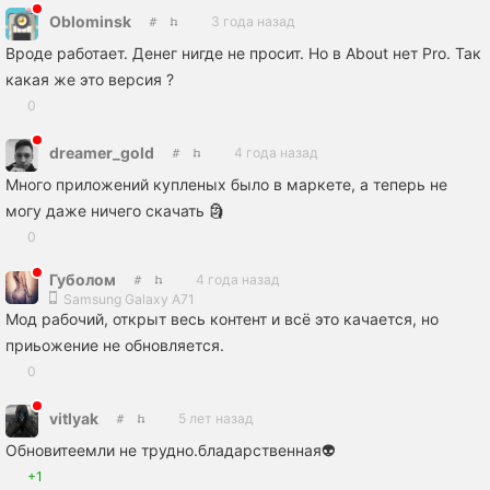
Oblominsk
3 года назад
Вроде работает. Денег нигде не просит. Но в About нет Pro. Так
какая же это версия ?
0
dreamer_gold
4 года назад
Много приложений купленых было в маркете, а теперь не
могу даже ничего скачать 🗿
0
Губолом
4 года назад
Samsung Galaxy A71
Мод рабочий, открыт весь контент и всё это качается, но
приьожение не обновляется.
0
vitlyak
5 лет назад
Обновитеемли не трудно.бладарственная👽
+1