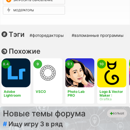
МОДЕРАТОРЫ
Тэги
#фоторедакторы
#взломанные программы
Похожие
8.4
9
9.1
10
Adobe
VSCO
Photo Lab
Logo & Vector
Lightroom
PRO
Maker :
Grafika
Новые темы форума
БОЛЬШЕ
#
Ищу игру 3 в ряд