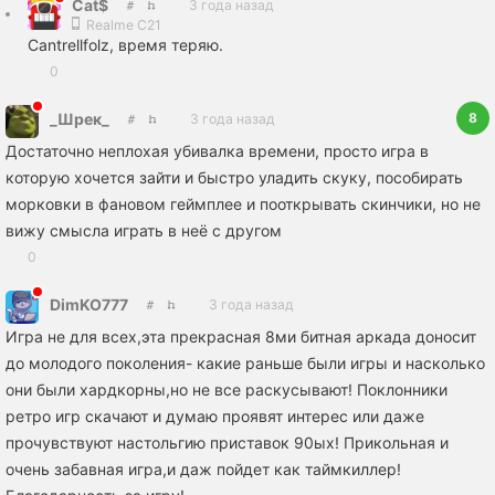
Cat$
3 года назад
Realme C21
Cantrellfolz, время теряю.
0
8
_Шрек_
3 года назад
Достаточно неплохая убивалка времени, просто игра в
которую хочется зайти и быстро уладить скуку, пособирать
морковки в фановом геймплее и пооткрывать скинчики, но не
вижу смысла играть в неё с другом
0
DimKO777
3 года назад
Игра не для всех,эта прекрасная 8ми битная аркада доносит
до молодого поколения- какие раньше были игры и насколько
они были хардкорны,но не все раскусывают! Поклонники
ретро игр скачают и думаю проявят интерес или даже
прочувствуют настольгию приставок 90ых! Прикольная и
очень забавная игра,и даж пойдет как таймкиллер!