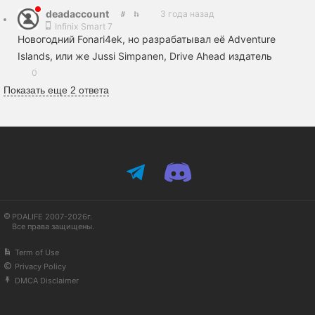
deadaccount
3 года назад
Infinix Smart 7
Новогодний Fonari4ek, но разрабатывал её Adventure
Islands, или же Jussi Simpanen, Drive Ahead издатель
0
Показать еще 2 ответа
PDALIFE 2007-2026г.
Все права защищены.
Term of Use
Privacy Policy
DMCA Disclaimer