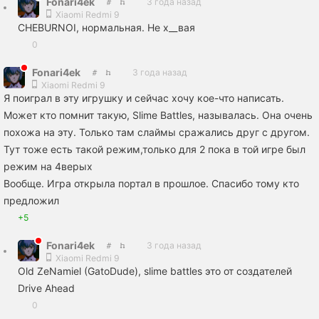
Fonari4ek
3 года назад
Xiaomi Redmi 9
CHEBURNOI, нормальная. Не х__вая
0
Fonari4ek
3 года назад
Xiaomi Redmi 9
Я поиграл в эту игрушку и сейчас хочу кое-что написать.
Может кто помнит такую, Slime Battles, называлась. Она очень
похожа на эту. Только там слаймы сражались друг с другом.
Тут тоже есть такой режим,только для 2 пока в той игре был
режим на 4верых
Вообще. Игра открыла портал в прошлое. Спасибо тому кто
предложил
+5
Fonari4ek
3 года назад
Xiaomi Redmi 9
Old ZeNamiel (GatoDude), slime battles это от создателей
Drive Ahead
0