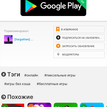
free
В ИЗБРАННОЕ
Порекомендовал:
ПОДПИСАТЬСЯ НА ОБНОВЛЕНИЯ
[forgotten] How much is your life worth
ЗАПРОСИТЬ ОБНОВЛЕНИЕ
МОДЕРАТОРЫ
Тэги
#онлайн
#пиксельные игры
#игры без кэша
#бесплатные игры
Похожие