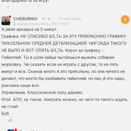
Благодарность за игру!
0
CHEBURNOI
3 года назад
4
Xiaomi Redmi Note 3 Pro 16GB
Х_евая аркадка на 5 минут.
Графика. НУ СПАСИБО БЛ_ТЬ ЗА ЭТУ ПРЕКРАСНУЮ ГРАФИКУ
ПИКСЕЛЬНУЮ СРЕДНЕЙ ДЕТАЛИЗАЦИЕЙ. НИГОКДА ТАКОГО
НЕ БЫЛО И ВОТ ОПЯТЬ БЛ_ТЬ. Короч за графику -.
Геймплей. Ты в роли зайца пытаешься выжить собирая
морковку. Че сказать если не играть с другом, то на пять
минут и все. Скинов много и это прикольно, но они ничего не
делают, что могло бы разбавить геймплей, но нах_й это надо,
реклама наше все.
Управление. Классическое полу дерево.
Итог. 4/10, ну такое, поиграть можно, но чего-то такого ждать
не стоит.
Буб
+3