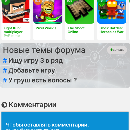
9
6.2
9.5
9
Fight Kub:
Pixel Worlds
The Shoot
Block Battles:
multiplayer
Online
Heroes at War
PvP mmo
Новые темы форума
БОЛЬШЕ
#
Ищу игру 3 в ряд
#
Добавьте игру
#
У груш есть волосы ?
Комментарии
Чтобы оставлять комментарии,
пожалуйста
авторизуйтесь
.