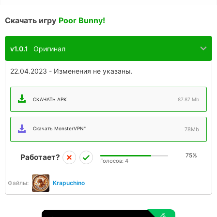
Скачать игру
Poor Bunny!
v1.0.1
Оригинал
22.04.2023 - Изменения не указаны.
СКАЧАТЬ APK
87.87 Mb
Скачать MonsterVPN"
78Mb
75%
Работает?
Голосов:
4
Файлы:
Krapuchino